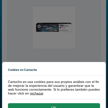
Cookies en Cartucho
magenta
RECÍBELO EN 48 HORAS
Cartucho.es usa cookies para sus propios análisis con el fin
16.000 páginas
de mejorar la experiencia del usuario y garantizar que la
web funcione correctamente. Si lo prefieres también puedes
hacer click en
rechazar
.
HP 982X Cartucho de tinta magenta XL (HP T0B28A), cartucho de
tinta de alta capacidad de la serie HP 982X, original de HP.
Cartucho de tinta también conocido por la referencia HP T0B28A.
175,00 €