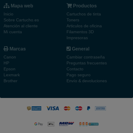
Mapa web
Productos
Inicio
Cartuchos de tinta
Sobre Cartucho.es
Toners
Atención al cliente
Articulos de oficina
Mi cuenta
Filamentos 3D
Impresoras
Marcas
General
Canon
Cambiar contraseña
HP
Preguntas frecuentes
Epson
Contacto
Lexmark
Pago seguro
Brother
Envío & devoluciones