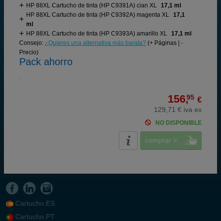
HP 88XL Cartucho de tinta (HP C9391A) cian XL
17,1 ml
HP 88XL Cartucho de tinta (HP C9392A) magenta XL
17,1
ml
HP 88XL Cartucho de tinta (HP C9393A) amarillo XL
17,1 ml
Consejo:
¿Quieres una alternativa más barata?
(+ Páginas | -
Precio)
Pack ahorro
156,
95
€
129,71 € iva ex
NO DISPONIBLE
comprar >
Cartucho.ES
Cartucho.PT