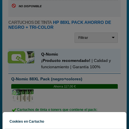
NO DISPONIBLE
CARTUCHOS DE TINTA
HP 88XL PACK AHORRO DE
NEGRO + TRI-COLOR
Filtrar
Q-Nomic
¡Producto recomendado!
| Calidad y
funcionamiento | Garantía 100%
Q-Nomic 88XL Pack (negro+colores)
Ahorra 117,00 €
Cartuchos de tinta o toners que contiene el pack:
Q-Nomic cartucho de tinta 88XL (C9396A) negro
58,9 ml
Q-Nomic 88XL Cartucho de tinta (C9391A) cian
17,1 ml
Cookies en Cartucho
Q-Nomic 88XL Cartucho de tinta (C9392A) magenta
17,1 ml