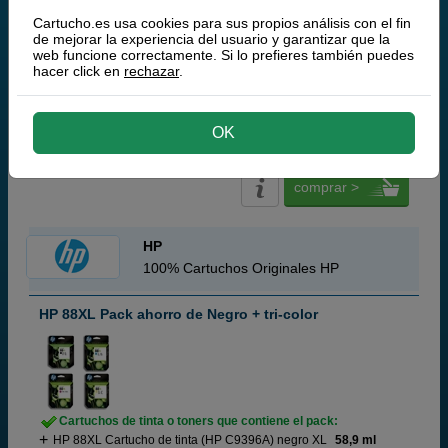
Q-Nomic 88XL Cartucho de tinta (C9393A) amarillo
17,1 ml
Cartucho.es usa cookies para sus propios análisis con el fin
Pack ahorro
de mejorar la experiencia del usuario y garantizar que la
web funcione correctamente. Si lo prefieres también puedes
(9,7 / 7 opiniones)
hacer click en
rechazar
.
39,
95
€
33,02 € iva ex
OK
RECÍBELO EN 24 HORAS
comprar >
HP
100% Cartuchos Originales HP
HP 88XL Pack ahorro de Negro + tri-color
Cartuchos de tinta o toners que contiene el pack:
HP 88XL Cartucho de tinta (HP C9396A) negro XL
58,9 ml