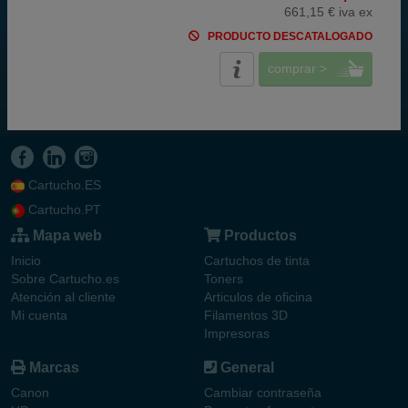
661,15 € iva ex
PRODUCTO DESCATALOGADO
comprar >
Cartucho.ES
Cartucho.PT
Mapa web
Productos
Inicio
Cartuchos de tinta
Sobre Cartucho.es
Toners
Atención al cliente
Articulos de oficina
Mi cuenta
Filamentos 3D
Impresoras
Marcas
General
Canon
Cambiar contraseña