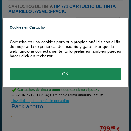
CARTUCHOS DE TINTA
HP 771 CARTUCHO DE TINTA
AMARILLO ,775ML 3-PACK.
Filtrar
Cookies en Cartucho
HP
Cartucho.es usa cookies para sus propios análisis con el fin
100% Cartuchos Originales HP
de mejorar la experiencia del usuario y garantizar que la
web funcione correctamente. Si lo prefieres también puedes
hacer click en
rechazar
.
HP 771 Cartucho de tinta amarillo ,775ml 3-pack.
OK
Cartuchos de tinta o toners que contiene el pack:
3x
HP 771 (CE040A) Cartucho de tinta amarillo
775 ml
Haz click aquí para más información
Pack ahorro
799,
99
€