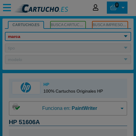
0
CARTUCHO.ES
BUSCA CARTUCHOS
BUSCA IMPRESORA
marca
tipo
modelo
HP
100% Cartuchos Originales HP
Funciona en:
PaintWriter
HP 51606A