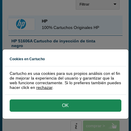
Filtrar
HP
100% Cartuchos Originales HP
HP 51606A Cartucho de inyección de tinta
negro
Cookies en Cartucho
Cartucho.es usa cookies para sus propios análisis con el fin
negro
de mejorar la experiencia del usuario y garantizar que la
web funcione correctamente. Si lo prefieres también puedes
hacer click en
rechazar
.
20,
00
€
OK
16,53 € iva ex
PRODUCTO DESCATALOGADO
comprar >