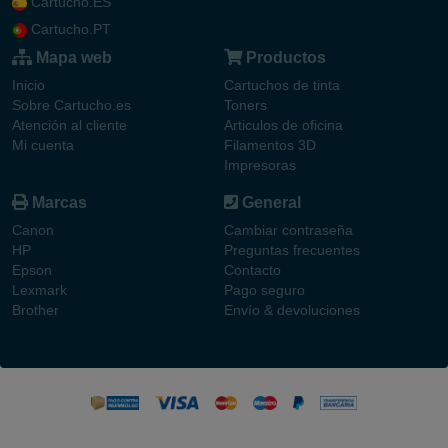
Cartucho.ES
Cartucho.PT
Mapa web
Productos
Inicio
Cartuchos de tinta
Sobre Cartucho.es
Toners
Atención al cliente
Articulos de oficina
Mi cuenta
Filamentos 3D
Impresoras
Marcas
General
Canon
Cambiar contraseña
HP
Preguntas frecuentes
Epson
Contacto
Lexmark
Pago seguro
Brother
Envío & devoluciones