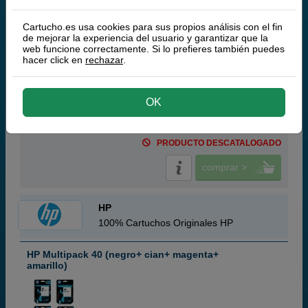
Q-Nomic 44 (51644ME) Cartucho de tinta magenta
45 ml
Q-Nomic 44 (51644YE) Cartucho de tinta amarillo
45 ml
Cartucho.es usa cookies para sus propios análisis con el fin
Pack ahorro
de mejorar la experiencia del usuario y garantizar que la
web funcione correctamente. Si lo prefieres también puedes
hacer click en
rechazar
.
OK
59,
50
€
49,17 € iva ex
PRODUCTO DESCATALOGADO
comprar >
HP
100% Cartuchos Originales HP
HP Multipack 40 (negro+ cian+ magenta+
amarillo)