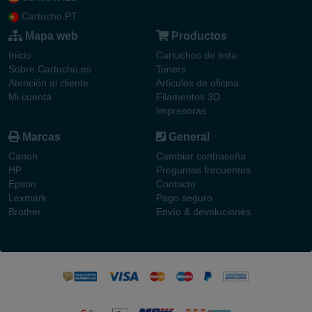
Cartucho.PT
Mapa web
Productos
Inicio
Cartuchos de tinta
Sobre Cartucho.es
Toners
Atención al cliente
Articulos de oficina
Mi cuenta
Filamentos 3D
Impresoras
Marcas
General
Canon
Cambiar contraseña
HP
Preguntas frecuentes
Epson
Contacto
Lexmark
Pago seguro
Brother
Envío & devoluciones