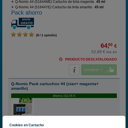
Q-Nomic 44 (51644ME) Cartucho de tinta magenta
45 ml
Q-Nomic 44 (51644YE) Cartucho de tinta amarillo
45 ml
Pack ahorro
(8 / 1 opinión)
64,
00
€
52,89 € iva ex
PRODUCTO DESCATALOGADO
comprar >
Q-Nomic Pack cartuchos 44 (cian+ magenta+
amarillo)
Ahorra 152,45 €
Cartuchos de tinta o toners que contiene el pack:
Q-Nomic 44 (51644CE) Cartucho de tinta cian
45 ml
Cookies en Cartucho