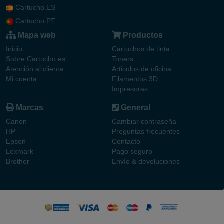
Cartucho.ES
Cartucho.PT
Mapa web
Productos
Inicio
Cartuchos de tinta
Sobre Cartucho.es
Toners
Atención al cliente
Articulos de oficina
Mi cuenta
Filamentos 3D
Impresoras
Marcas
General
Canon
Cambiar contraseña
HP
Preguntas frecuentes
Epson
Contacto
Lexmark
Pago seguro
Brother
Envío & devoluciones