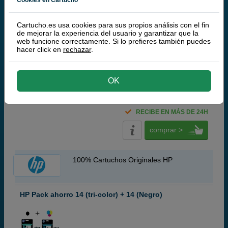
Cartuchos de tinta o toners que contiene el pack:
Cartucho.es usa cookies para sus propios análisis con el fin
Q-Nomic 14 Cartucho de tinta (C5011D) negro
32 ml
de mejorar la experiencia del usuario y garantizar que la
Q-Nomic 14 Cartucho de tinta (C5010DE) tri-color
31 ml
web funcione correctamente. Si lo prefieres también puedes
Pack ahorro
hacer click en
rechazar
.
(8 / 1 opinión)
OK
30,
00
€
24,79 € iva ex
RECIBE EN MÁS DE 24H
comprar >
100% Cartuchos Originales HP
HP Pack ahorro 14 (tri-color) + 14 (Negro)