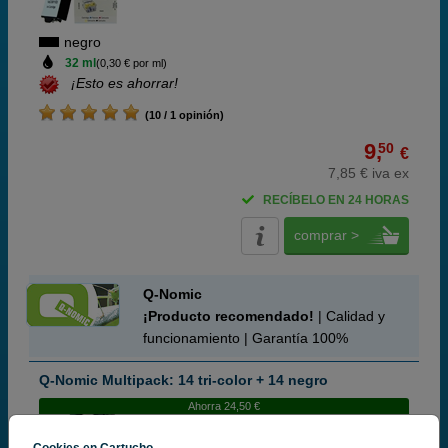
negro
32 ml
(0,30 € por ml)
¡Esto es ahorrar!
(10 / 1 opinión)
9,
50
€
7,85 € iva ex
RECÍBELO EN 24 HORAS
comprar >
Q-Nomic
¡Producto recomendado!
| Calidad y
funcionamiento | Garantía 100%
Q-Nomic Multipack: 14 tri-color + 14 negro
Ahorra 24,50 €
Cookies en Cartucho