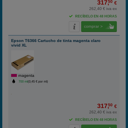
317,
50
€
262,40 € iva ex
RECÍBELO EN 48 HORAS
comprar >
Epson T6366 Cartucho de tinta magenta claro
vivid XL
magenta
700 ml
(0,45 € por ml)
317,
50
€
262,40 € iva ex
RECÍBELO EN 48 HORAS