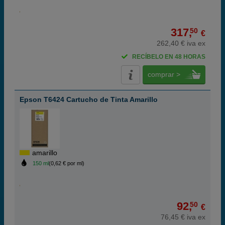
317,
50
€
262,40 € iva ex
RECÍBELO EN 48 HORAS
comprar >
Epson T6424 Cartucho de Tinta Amarillo
amarillo
150 ml
(0,62 € por ml)
92,
50
€
76,45 € iva ex