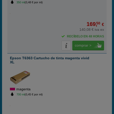
350 ml
(0,48 € por ml)
169,
50
€
140,08 € iva ex
RECÍBELO EN 48 HORAS
comprar >
Epson T6363 Cartucho de tinta magenta vivid
XL
magenta
700 ml
(0,45 € por ml)