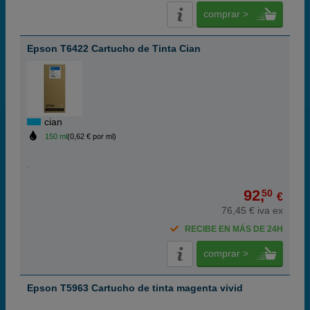
comprar >
Epson T6422 Cartucho de Tinta Cian
cian
150 ml
(0,62 € por ml)
92,
50
€
76,45 € iva ex
RECIBE EN MÁS DE 24H
comprar >
Epson T5963 Cartucho de tinta magenta vivid