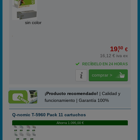
ABC
sin color
19,
50
€
16,12 € iva ex
RECÍBELO EN 24 HORAS
comprar >
¡Producto recomendado!
| Calidad y
funcionamiento | Garantía 100%
Q-nomic T-5960 Pack 11 cartuchos
Ahorra 1.095,00 €