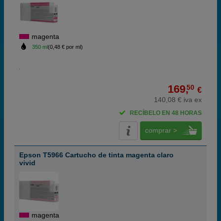
magenta
350 ml
(0,48 € por ml)
169,
50
€
140,08 € iva ex
RECÍBELO EN 48 HORAS
comprar >
Epson T5966 Cartucho de tinta magenta claro
vivid
magenta