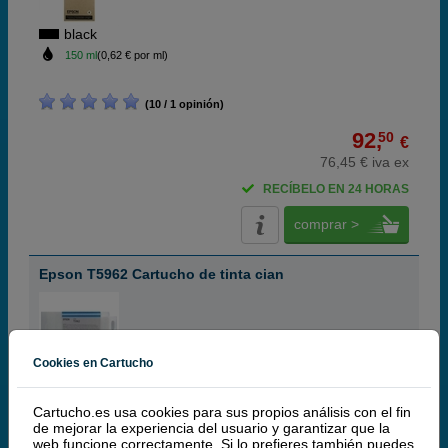
black
150 ml
(0,62 € por ml)
(10 / 1 opinión)
92,
50
€
76,45 € iva ex
RECÍBELO EN 24 HORAS
comprar >
Epson T5962 Cartucho de tinta cian
Cookies en Cartucho
cian
350 ml
(0,48 € por ml)
Cartucho.es usa cookies para sus propios análisis con el fin
de mejorar la experiencia del usuario y garantizar que la
web funcione correctamente. Si lo prefieres también puedes