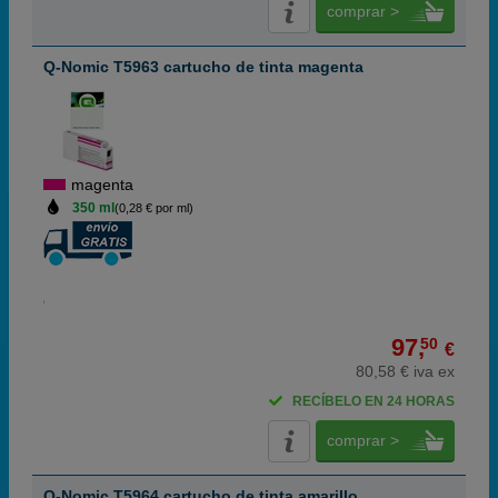
comprar >
Q-Nomic T5963 cartucho de tinta magenta
magenta
350 ml
(0,28 € por ml)
97,
50
€
80,58 € iva ex
RECÍBELO EN 24 HORAS
comprar >
Q-Nomic T5964 cartucho de tinta amarillo