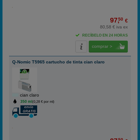
97,
50
€
80,58 € iva ex
RECÍBELO EN 24 HORAS
comprar >
Q-Nomic T5965 cartucho de tinta cian claro
cian claro
350 ml
(0,28 € por ml)
50