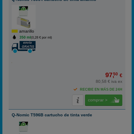
amarillo
350 ml
(0,28 € por ml)
97,
50
€
80,58 € iva ex
RECIBE EN MÁS DE 24H
comprar >
Q-Nomic T596B cartucho de tinta verde