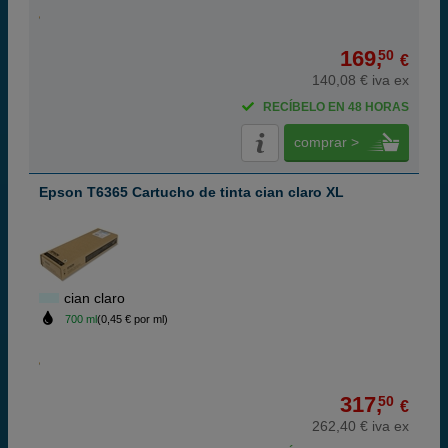
169,
50
€
140,08 € iva ex
RECÍBELO EN 48 HORAS
comprar >
Epson T6365 Cartucho de tinta cian claro XL
cian claro
700 ml
(0,45 € por ml)
317,
50
€
262,40 € iva ex