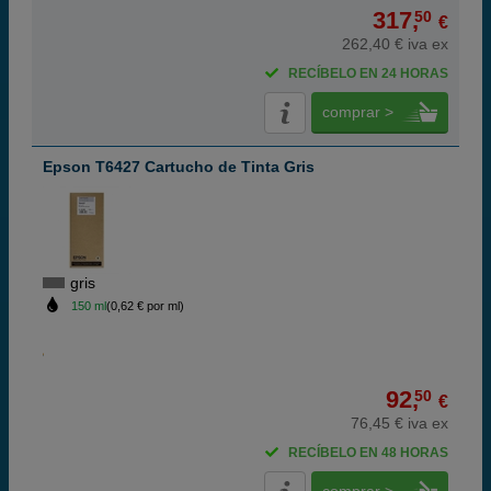
317,
50
€
262,40 € iva ex
RECÍBELO EN 24 HORAS
comprar >
Epson T6427 Cartucho de Tinta Gris
gris
150 ml
(0,62 € por ml)
92,
50
€
76,45 € iva ex
RECÍBELO EN 48 HORAS