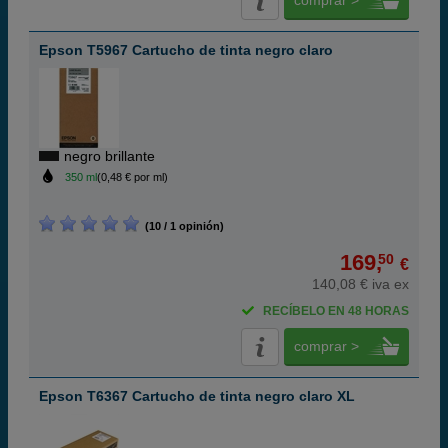
comprar >
Epson T5967 Cartucho de tinta negro claro
negro brillante
350 ml
(0,48 € por ml)
(10 / 1 opinión)
169,
50
€
140,08 € iva ex
RECÍBELO EN 48 HORAS
comprar >
Epson T6367 Cartucho de tinta negro claro XL