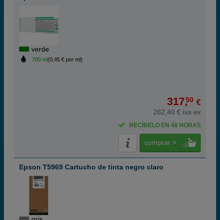
verde
700 ml
(0,45 € por ml)
317,
50
€
262,40 € iva ex
RECÍBELO EN 48 HORAS
comprar >
Epson T5969 Cartucho de tinta negro claro
gris