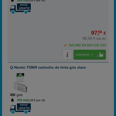
350 ml
(0,28 € por ml)
97,
50
€
80,58 € iva ex
RECIBE EN MÁS DE 24H
comprar >
Q-Nomic T5969 cartucho de tinta gris claro
gris
350 ml
(0,28 € por ml)