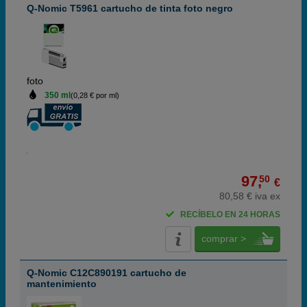
Q-Nomic T5961 cartucho de tinta foto negro
foto
350 ml
(0,28 € por ml)
97,
50
€
80,58 € iva ex
RECÍBELO EN 24 HORAS
comprar >
Q-Nomic C12C890191 cartucho de
mantenimiento