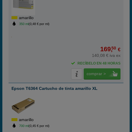
amarillo
350 ml
(0,48 € por ml)
169,
50
€
140,08 € iva ex
RECÍBELO EN 48 HORAS
comprar >
Epson T6364 Cartucho de tinta amarillo XL
amarillo
700 ml
(0,45 € por ml)