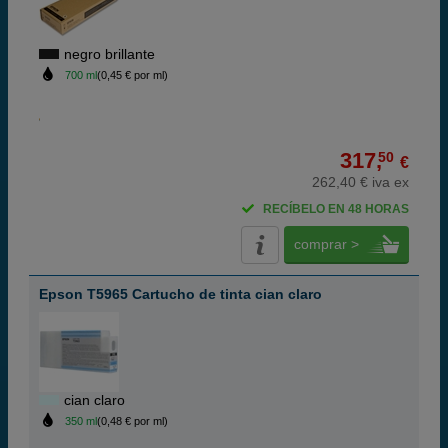
negro brillante
700 ml
(0,45 € por ml)
317,
50
€
262,40 € iva ex
RECÍBELO EN 48 HORAS
comprar >
Epson T5965 Cartucho de tinta cian claro
cian claro
350 ml
(0,48 € por ml)