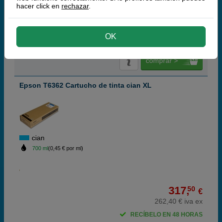
hacer click en
rechazar
.
169,
50
€
140,08 € iva ex
OK
RECÍBELO EN 48 HORAS
comprar >
Epson T6362 Cartucho de tinta cian XL
cian
700 ml
(0,45 € por ml)
317,
50
€
262,40 € iva ex
RECÍBELO EN 48 HORAS