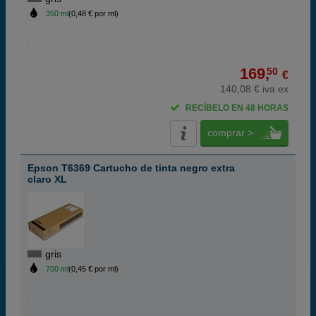
350 ml
(0,48 € por ml)
169,
50
€
140,08 € iva ex
RECÍBELO EN 48 HORAS
comprar >
Epson T6369 Cartucho de tinta negro extra
claro XL
gris
700 ml
(0,45 € por ml)