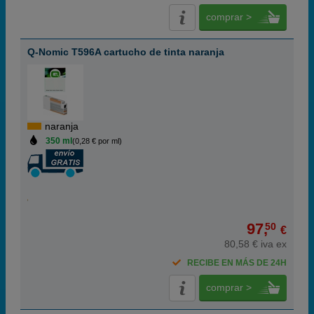
comprar >
Q-Nomic T596A cartucho de tinta naranja
naranja
350 ml
(0,28 € por ml)
97,
50
€
80,58 € iva ex
RECIBE EN MÁS DE 24H
comprar >