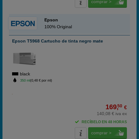
comprar >
Epson
100% Original
Epson T5968 Cartucho de tinta negro mate
black
350 ml
(0,48 € por ml)
169,
50
€
140,08 € iva ex
RECÍBELO EN 48 HORAS
comprar >