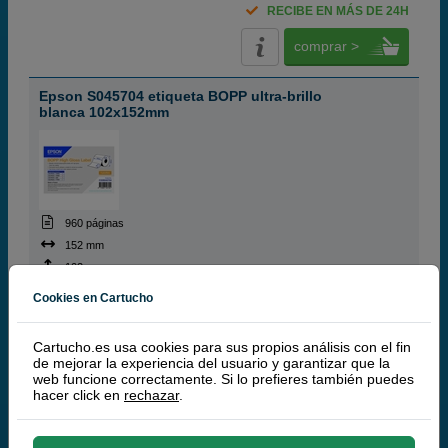
RECIBE EN MÁS DE 24H
comprar >
Epson S045704 etiqueta BOPP ultra-brillo
blanca 102x152mm
960 páginas
152 mm
102 mm
Cookies en Cartucho
Cartucho.es usa cookies para sus propios análisis con el fin
105,
00
€
de mejorar la experiencia del usuario y garantizar que la
86,78 € iva ex
web funcione correctamente. Si lo prefieres también puedes
hacer click en
rechazar
.
RECIBE EN MÁS DE 24H
comprar >