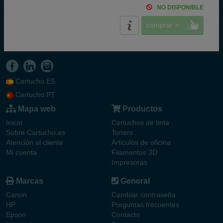
NO DISPONIBLE
comprar >
Cartucho.ES
Cartucho.PT
Mapa web
Productos
Inicio
Cartuchos de tinta
Sobre Cartucho.es
Toners
Atención al cliente
Articulos de oficina
Mi cuenta
Filamentos 3D
Impresoras
Marcas
General
Canon
Cambiar contraseña
HP
Preguntas frecuentes
Epson
Contacto