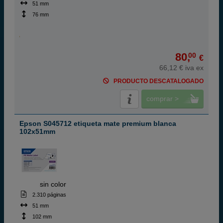
51 mm
76 mm
80,
00
€
66,12 € iva ex
PRODUCTO DESCATALOGADO
comprar >
Epson S045712 etiqueta mate premium blanca
102x51mm
ABC
sin color
2.310 páginas
51 mm
102 mm