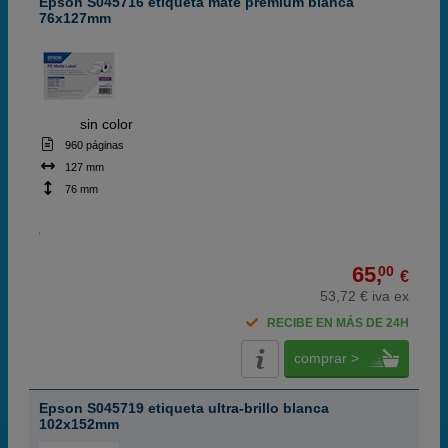
Epson S045716 etiqueta mate premium blanca
76x127mm
ABC
sin color
960 páginas
127 mm
76 mm
65,
00
€
53,72 € iva ex
RECIBE EN MÁS DE 24H
comprar >
Epson S045719 etiqueta ultra-brillo blanca
102x152mm