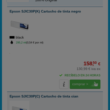
100% Original
Epson SJIC30P(K) Cartucho de tinta negro
black
295,2 ml
(0,54 € por ml)
158,
50
€
130,99 € iva ex
RECÍBELO EN 24 HORAS
comprar >
Epson SJIC30P(C) Cartucho de tinta cian