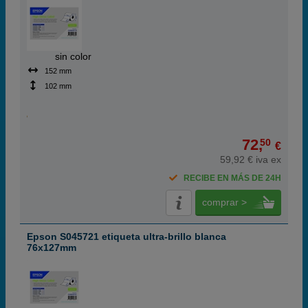
ABC
sin color
152 mm
102 mm
72,
50
€
59,92 € iva ex
RECIBE EN MÁS DE 24H
comprar >
Epson S045721 etiqueta ultra-brillo blanca
76x127mm