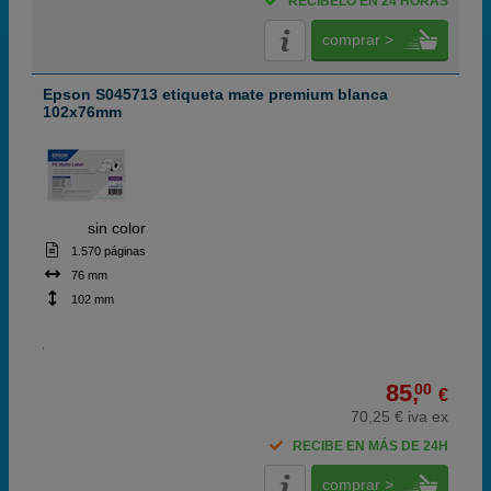
RECÍBELO EN 24 HORAS
comprar >
Epson S045713 etiqueta mate premium blanca
102x76mm
ABC
sin color
1.570 páginas
76 mm
102 mm
85,
00
€
70,25 € iva ex
RECIBE EN MÁS DE 24H
comprar >