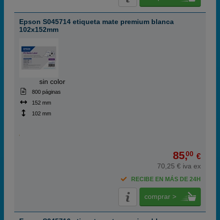
Epson S045714 etiqueta mate premium blanca
102x152mm
ABC
sin color
800 páginas
152 mm
102 mm
85,
00
€
70,25 € iva ex
RECIBE EN MÁS DE 24H
comprar >