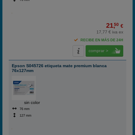
21,
50
€
17,77 € iva ex
RECIBE EN MÁS DE 24H
comprar >
Epson S045726 etiqueta mate premium blanca
76x127mm
ABC
sin color
76 mm
127 mm