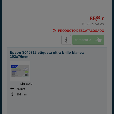
85,
00
€
70,25 € iva ex
PRODUCTO DESCATALOGADO
comprar >
Epson S045718 etiqueta ultra-brillo blanca
102x76mm
ABC
sin color
76 mm
102 mm