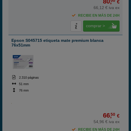
80,
00
€
66,12 € iva ex
RECIBE EN MÁS DE 24H
comprar >
Epson S045715 etiqueta mate premium blanca
76x51mm
2.310 páginas
51 mm
76 mm
66,
50
€
54,96 € iva ex
RECIBE EN MÁS DE 24H