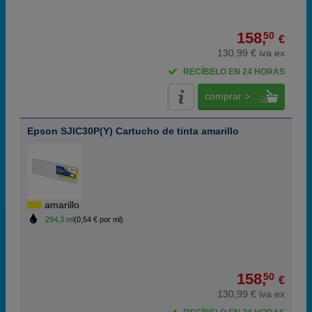
158,
50
€
130,99 € iva ex
RECÍBELO EN 24 HORAS
comprar >
Epson SJIC30P(Y) Cartucho de tinta amarillo
amarillo
294,3 ml
(0,54 € por ml)
158,
50
€
130,99 € iva ex