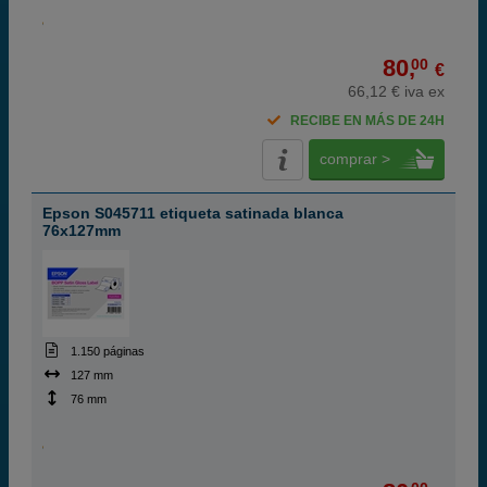
80,
00
€
66,12 € iva ex
RECIBE EN MÁS DE 24H
comprar >
Epson S045711 etiqueta satinada blanca
76x127mm
1.150 páginas
127 mm
76 mm