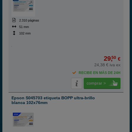
2.310 páginas
51 mm
102 mm
29,
50
€
24,38 € iva ex
RECIBE EN MÁS DE 24H
comprar >
Epson S045703 etiqueta BOPP ultra-brillo
blanca 102x76mm