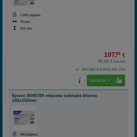
1.890 páginas
76 mm
102 mm
107,
50
€
88,84 € iva ex
RECIBE EN MÁS DE 24H
comprar >
Epson S045709 etiqueta satinada blanca
102x152mm
960 páginas