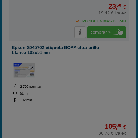
23,
50
€
19,42 € iva ex
RECIBE EN MÁS DE 24H
comprar >
Epson S045702 etiqueta BOPP ultra-brillo
blanca 102x51mm
2.770 páginas
51 mm
102 mm
105,
00
€
86,78 € iva ex