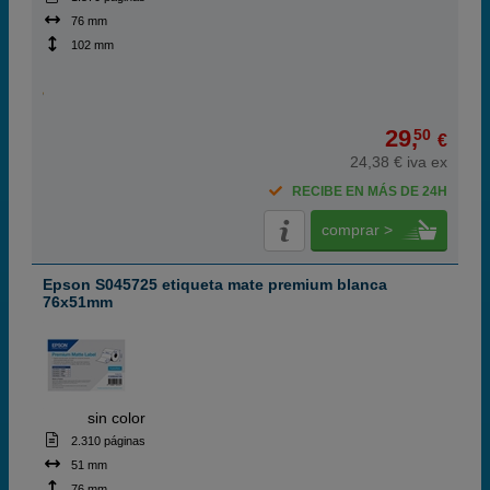
76 mm
102 mm
29,
50
€
24,38 € iva ex
RECIBE EN MÁS DE 24H
comprar >
Epson S045725 etiqueta mate premium blanca
76x51mm
ABC
sin color
2.310 páginas
51 mm
76 mm