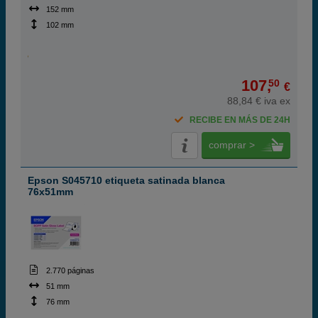
152 mm
102 mm
107,
50
€
88,84 € iva ex
RECIBE EN MÁS DE 24H
comprar >
Epson S045710 etiqueta satinada blanca
76x51mm
2.770 páginas
51 mm
76 mm