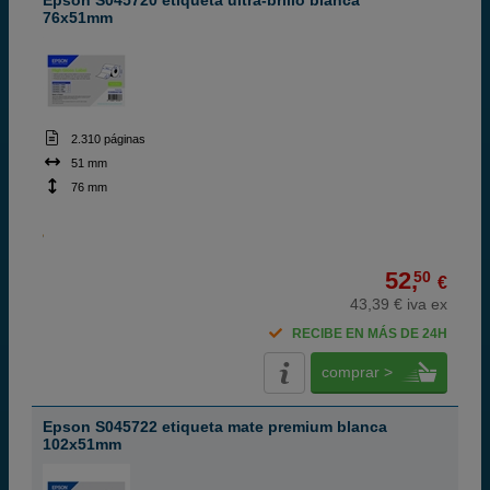
Epson S045720 etiqueta ultra-brillo blanca
76x51mm
2.310 páginas
51 mm
76 mm
52,
50
€
43,39 € iva ex
RECIBE EN MÁS DE 24H
comprar >
Epson S045722 etiqueta mate premium blanca
102x51mm