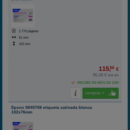
2.770 páginas
51 mm
102 mm
115,
50
€
95,45 € iva ex
RECIBE EN MÁS DE 24H
comprar >
Epson S045708 etiqueta satinada blanca
102x76mm