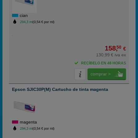
cian
294,3 ml
(0,54 € por ml)
158,
50
€
130,99 € iva ex
RECÍBELO EN 48 HORAS
comprar >
Epson SJIC30P(M) Cartucho de tinta magenta
magenta
294,3 ml
(0,54 € por ml)