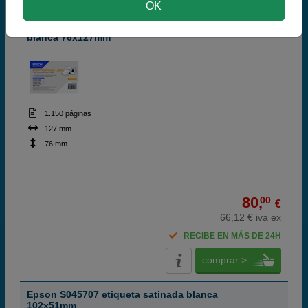
OK
Epson S045706 etiqueta BOPP ultra-brillo
blanca 76x127mm
1.150 páginas
127 mm
76 mm
80,
00
€
66,12 € iva ex
RECIBE EN MÁS DE 24H
comprar >
Epson S045707 etiqueta satinada blanca
102x51mm