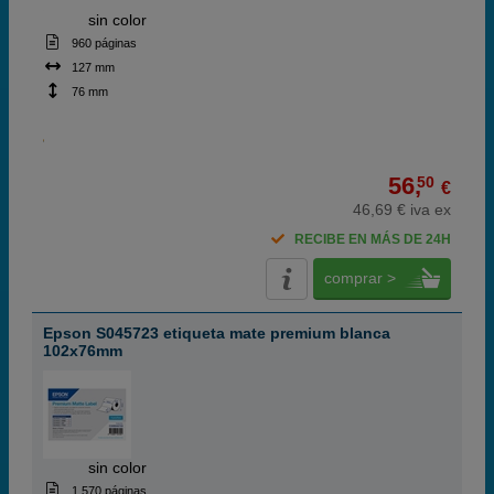
ABC
sin color
960 páginas
127 mm
76 mm
56,
50
€
46,69 € iva ex
RECIBE EN MÁS DE 24H
comprar >
Epson S045723 etiqueta mate premium blanca
102x76mm
ABC
sin color
1.570 páginas