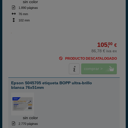
ABC
sin color
1.890 páginas
76 mm
102 mm
105,
00
€
86,78 € iva ex
PRODUCTO DESCATALOGADO
comprar >
Epson S045705 etiqueta BOPP ultra-brillo
blanca 76x51mm
ABC
sin color
2.770 páginas