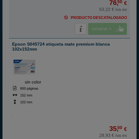
76,
50
€
63,22 € iva ex
PRODUCTO DESCATALOGADO
comprar >
Epson S045724 etiqueta mate premium blanca
102x152mm
ABC
sin color
800 páginas
152 mm
102 mm
35,
00
€
28,93 € iva ex