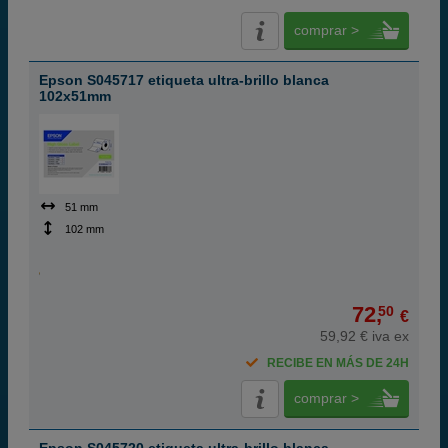
comprar >
Epson S045717 etiqueta ultra-brillo blanca
102x51mm
51 mm
102 mm
72,
50
€
59,92 € iva ex
RECIBE EN MÁS DE 24H
comprar >