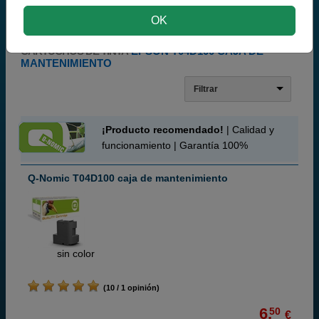
OK
CARTUCHOS DE TINTA
EPSON T04D100 CAJA DE
MANTENIMIENTO
Filtrar
¡Producto recomendado!
| Calidad y
funcionamiento | Garantía 100%
Q-Nomic T04D100 caja de mantenimiento
ABC
sin color
(10 / 1 opinión)
6,
50
€