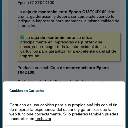
Epson C13T04D100.
La
caja de mantenimiento Epson C13T04D100
tiene
una larga duración, y deberá ser cambiado cuándo lo
indique la impresora para mantener la misma calidad de
impresión.
La
caja de mantenimiento
se utiliza
principalmente en impresoras de
plotter
y se
encarga de recoger toda la tinta residual de los
cartuchos para garantizar una
excelente calidad de
impresión
.
Producto original:
Caja de mantenimiento Epson
T04D100
.
Cartuchos de tinta Epson
diseñados para sus altas
demandas de calidad de impresión. Los cartuchos
Epson le garantizan la mejor calidad de impresión y
Cookies en Cartucho
fiabilidad, en
impresoras Epson
.
Cartucho.es usa cookies para sus propios análisis con el fin
de mejorar la experiencia del usuario y garantizar que la
CONSEJO:
web funcione correctamente. Si lo prefieres también puedes
¿Quieres ahorrar en tinta y toner? Te
hacer click en
rechazar
.
recomendamos usar la marca Q-Nomic en lugar
del original.