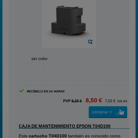
ABC
sin color
RECÍBELO EN 24 HORAS
8,50 €
PVP
9,35 €
7,02 € iva ex
comprar >
CAJA DE MANTENIMIENTO EPSON T04D100
Este
cartucho T04D100
también es conocido como