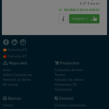
5,37 € iva ex
RECÍBELO EN 24 HORAS
comprar >
Cartucho.ES
Cartucho.PT
Mapa web
Productos
Inicio
Cartuchos de tinta
Sobre Cartucho.es
Toners
Atención al cliente
Articulos de oficina
Mi cuenta
Filamentos 3D
Impresoras
Marcas
General
Canon
Cambiar contraseña