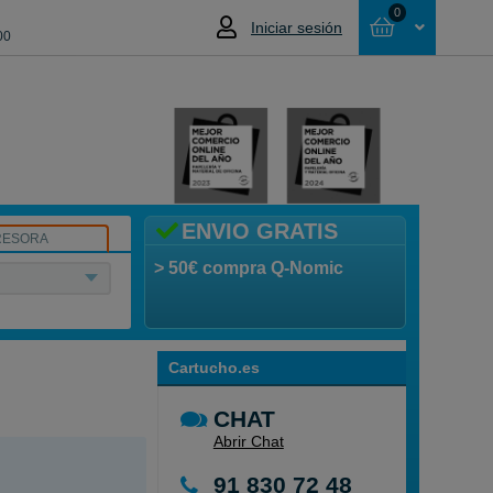
0
Iniciar sesión
00
Cesta
NO HAS SELECCIONADO NINGÚN
PRODUCTO
ENVIO GRATIS
RESORA
> 50€ compra Q-Nomic
Cartucho.es
CHAT
Abrir Chat
91 830 72 48