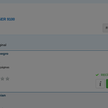
ER 9100
F
inal
negro
o
 páginas
RECÍ
cian