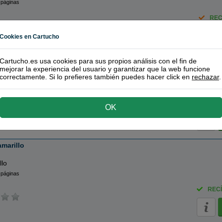
 páginas
REC
Cookies en Cartucho
 magenta
Cartucho.es usa cookies para sus propios análisis con el fin de
mejorar la experiencia del usuario y garantizar que la web funcione
correctamente. Si lo prefieres también puedes hacer click en
rechazar
.
nta
 páginas
REC
OK
marillo
llo
 páginas
RECÍ