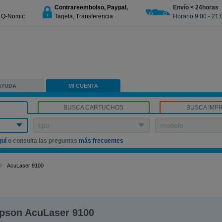
Contrareembolso, Paypal,
Envío < 24horas
€ Q-Nomic
Tarjeta, Transferencia
Horario 9:00 - 21:
AYUDA
MI CUENTA
BUSCA CARTUCHOS
BUSCA IMP
tipo
modelo
quí
o consulta las preguntas
más frecuentes
AcuLaser 9100
pson AcuLaser 9100