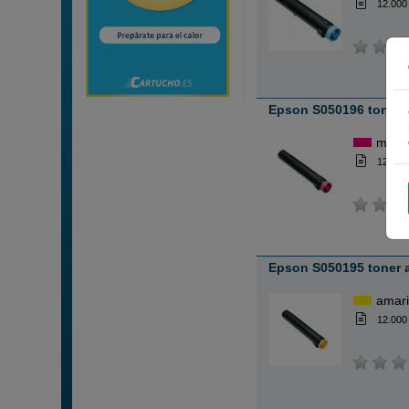
12.000
Epson S050196 toner
mage
12.000
Epson S050195 toner a
amari
12.000