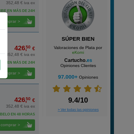
352,48 € iva ex
IBE EN MÁS DE 24H
comprar >
SÚPER BIEN
426,
50
Valoraciones de Plata por
€
eKomi
352,48 € iva ex
Cartucho.
es
IBE EN MÁS DE 24H
Opiniones Clientes
comprar >
97.000+
Opiniones
426,
9.4/10
50
€
352,48 € iva ex
> Ver todas las opiniones
BELO EN 48 HORAS
comprar >