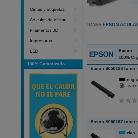
Cintas y etiquetas
Articulos de oficina
TONER
EPSON ACULAS
Filamentos 3D
Impresoras
Epson
LED
100% Orig
100% Garantizado
Epson S050198 toner 
negr
15.000
Epson S050197 toner 
cian