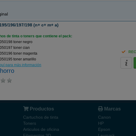
inal
95/196/197/198 (n+ c+ m+ a)
os de tinta o toners que contiene el pack:
050198 toner negro
050197 toner cian
REC
050196 toner magenta
050195 toner amarillo
aquí para más información
horro
Productos
Marcas
Cartuchos de tinta
Canon
Toners
HP
Articulos de oficina
Epson
Filamentos 3D
Lexmark