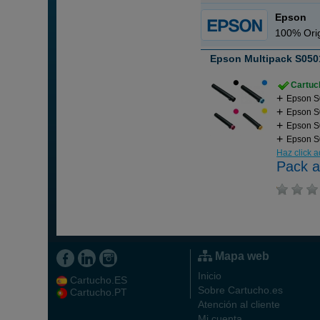
Epson
100% Orig
Epson Multipack S0501
Cartuch
Epson S
Epson S
Epson S
Epson S
Haz click 
Pack a
Mapa web
Inicio
Cartucho.ES
Sobre Cartucho.es
Cartucho.PT
Atención al cliente
Mi cuenta