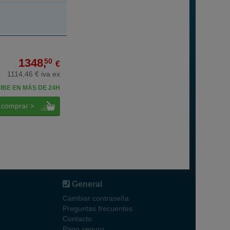
1348,
50
€
1114,46 € iva ex
IBE EN MÁS DE 24H
comprar >
General
Cambiar contraseña
Preguntas frecuentes
Contacto
Pago seguro