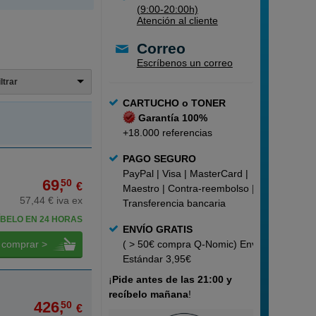
(9:00-20:00h)
Atención al cliente
Correo
Escríbenos un correo
iltrar
CARTUCHO o TONER
Garantía 100%
+18.000 referencias
PAGO SEGURO
PayPal | Visa | MasterCard |
69,
50
€
Maestro | Contra-reembolso |
57,44 € iva ex
Transferencia bancaria
BELO EN 24 HORAS
ENVÍO GRATIS
comprar >
( > 50€ compra Q-Nomic) Envío
Estándar 3,95€
¡
Pide
antes de las 21:00 y
recíbelo mañana
!
426,
50
€