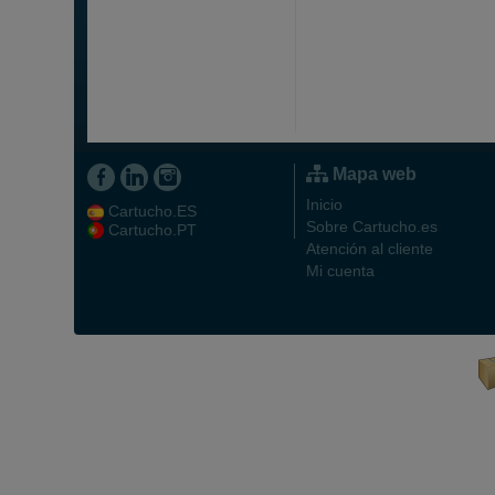
Mapa web
Inicio
Cartucho.ES
Sobre Cartucho.es
Cartucho.PT
Atención al cliente
Mi cuenta