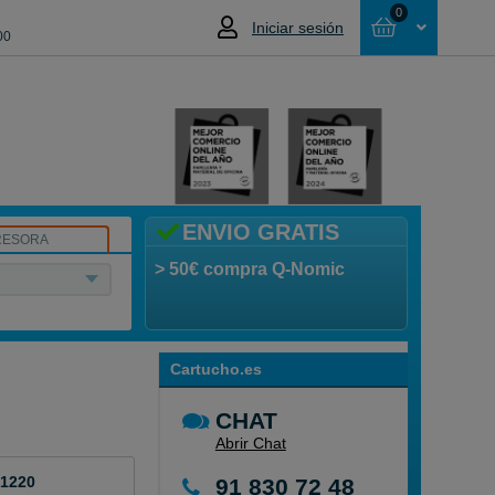
0
Iniciar sesión
00
Cesta
NO HAS SELECCIONADO NINGÚN
PRODUCTO
ENVIO GRATIS
RESORA
> 50€ compra Q-Nomic
Cartucho.es
CHAT
Abrir Chat
 1220
91 830 72 48