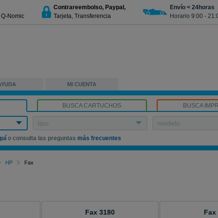
Contrareembolso, Paypal,
Envío < 24horas
€ Q-Nomic
Tarjeta, Transferencia
Horario 9:00 - 21:
AYUDA
MI CUENTA
BUSCA CARTUCHOS
BUSCA IMP
tipo
modelo
quí
o consulta las preguntas
más frecuentes
HP
Fax
Fax 3180
Fax