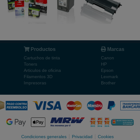
Productos
Marcas
Cartuchos de tinta
Canon
Toners
HP
Articulos de oficina
Epson
Filamentos 3D
Lexmark
Impresoras
Brother
Condiciones generales
Privacidad
Cookies