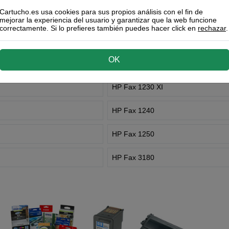
Cartucho.es usa cookies para sus propios análisis con el fin de
HP Fax 1220
mejorar la experiencia del usuario y garantizar que la web funcione
correctamente. Si lo prefieres también puedes hacer click en
rechazar
.
HP Fax 1220 XI
OK
HP Fax 1230
HP Fax 1230 XI
HP Fax 1240
HP Fax 1250
HP Fax 3180