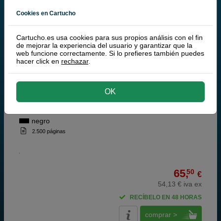
comprar >
Cookies en Cartucho
Canon
Cartucho.es usa cookies para sus propios análisis con el fin
de mejorar la experiencia del usuario y garantizar que la
100% Cartuchos Originales Canon
web funcione correctamente. Si lo prefieres también puedes
hacer click en
rechazar
.
Canon EP-25 toner negro (Canon 5773A004)
OK
negro
2.500 páginas
65,
50
€
54,13 € iva ex
RECÍBELO EN 48 HORAS
comprar >