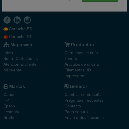
Cartucho.ES
Cartucho.PT
Mapa web
Productos
Inicio
Cartuchos de tinta
Sobre Cartucho.es
Toners
Atención al cliente
Articulos de oficina
Mi cuenta
Filamentos 3D
Impresoras
Marcas
General
Canon
Cambiar contraseña
HP
Preguntas frecuentes
Epson
Contacto
Lexmark
Pago seguro
Brother
Envío & devoluciones