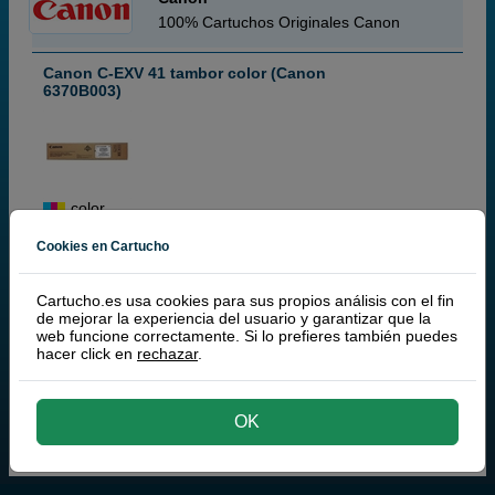
100% Cartuchos Originales Canon
Canon C-EXV 41 tambor color (Canon
6370B003)
color
164.000 páginas
Cookies en Cartucho
Cartucho.es usa cookies para sus propios análisis con el fin
de mejorar la experiencia del usuario y garantizar que la
321,
50
€
web funcione correctamente. Si lo prefieres también puedes
265,70 € iva ex
hacer click en
rechazar
.
RECIBE EN MÁS DE 24H
comprar >
OK