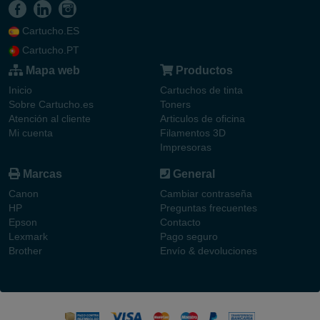
Cartucho.ES
Cartucho.PT
Mapa web
Productos
Inicio
Cartuchos de tinta
Sobre Cartucho.es
Toners
Atención al cliente
Articulos de oficina
Mi cuenta
Filamentos 3D
Impresoras
Marcas
General
Canon
Cambiar contraseña
HP
Preguntas frecuentes
Epson
Contacto
Lexmark
Pago seguro
Brother
Envío & devoluciones