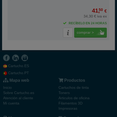
41,
50
€
34,30 € iva ex
RECÍBELO EN 24 HORAS
comprar >
Cartucho.ES
Cartucho.PT
Mapa web
Productos
Inicio
Cartuchos de tinta
Sobre Cartucho.es
Toners
Atención al cliente
Articulos de oficina
Mi cuenta
Filamentos 3D
Impresoras