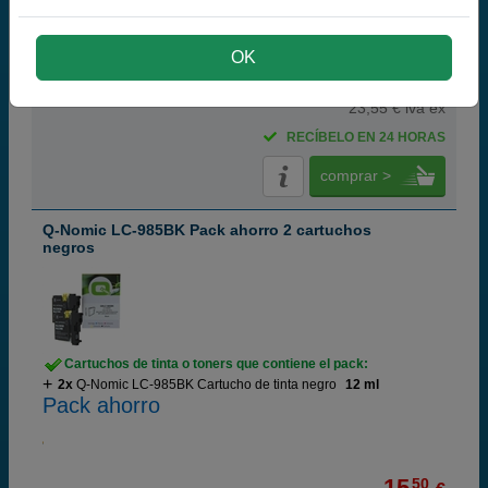
Pack ahorro
(9,7 / 6 opiniones)
OK
28,
50
€
23,55 € iva ex
RECÍBELO EN 24 HORAS
comprar >
Q-Nomic LC-985BK Pack ahorro 2 cartuchos
negros
Cartuchos de tinta o toners que contiene el pack:
2x
Q-Nomic LC-985BK Cartucho de tinta negro
12 ml
Pack ahorro
15,
50