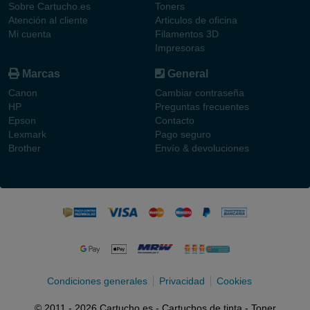
Sobre Cartucho.es
Toners
Atención al cliente
Articulos de oficina
Mi cuenta
Filamentos 3D
Impresoras
Marcas
General
Canon
Cambiar contraseña
HP
Preguntas frecuentes
Epson
Contacto
Lexmark
Pago seguro
Brother
Envío & devoluciones
Condiciones generales
Privacidad
Cookies
© 2011 - 2026 Cartucho.es - Cartuchos de tinta - Toner