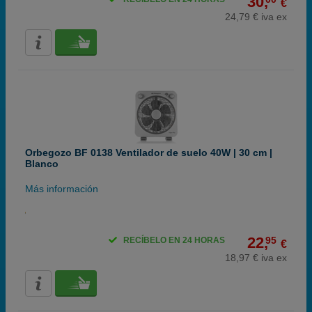
30,
€
24,79 € iva ex
Orbegozo BF 0138 Ventilador de suelo 40W | 30 cm |
Blanco
Más información
22,
95
RECÍBELO EN 24 HORAS
€
18,97 € iva ex