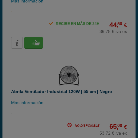
Más información
44,
50
RECIBE EN MÁS DE 24H
€
36,78 € iva ex
Abrila Ventilador Industrial 120W | 55 cm | Negro
Más información
65,
00
NO DISPONIBLE
€
53,72 € iva ex