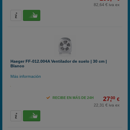
82,64 € iva ex
Haeger FF-012.004A Ventilador de suelo | 30 cm |
Blanco
Más información
27,
00
RECIBE EN MÁS DE 24H
€
22,31 € iva ex