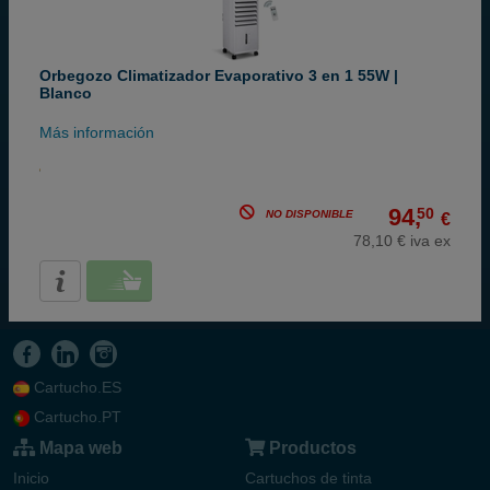
Orbegozo Climatizador Evaporativo 3 en 1 55W |
Blanco
Más información
94,
50
NO DISPONIBLE
€
78,10 € iva ex
Cartucho.ES
Cartucho.PT
Mapa web
Productos
Inicio
Cartuchos de tinta