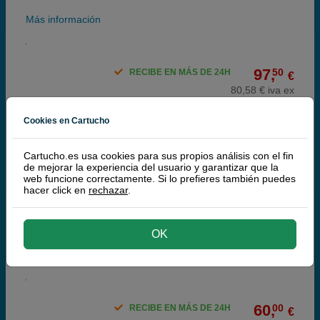
Más información
97,
50
RECIBE EN MÁS DE 24H
€
80,58 € iva ex
Cookies en Cartucho
Cartucho.es usa cookies para sus propios análisis con el fin
de mejorar la experiencia del usuario y garantizar que la
web funcione correctamente. Si lo prefieres también puedes
hacer click en
rechazar
.
Thulos Ventilador Industrial | 50 cm | Plata 140W
OK
Más información
60,
00
RECIBE EN MÁS DE 24H
€