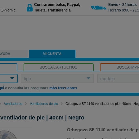
Contrareembolso, Paypal,
Envío < 24horas
€ Q-Nomic
Tarjeta, Transferencia
Horario 9:00 - 21:
AYUDA
MI CUENTA
BUSCA CARTUCHOS
BUSCA IMP
tipo
modelo
quí
o consulta las preguntas
más frecuentes
Ventiladores
Ventiladores de pie
Orbegozo SF 1140 ventilador de pie | 40cm | Ne
entilador de pie | 40cm | Negro
Orbegozo SF 1140 ventilador de pi