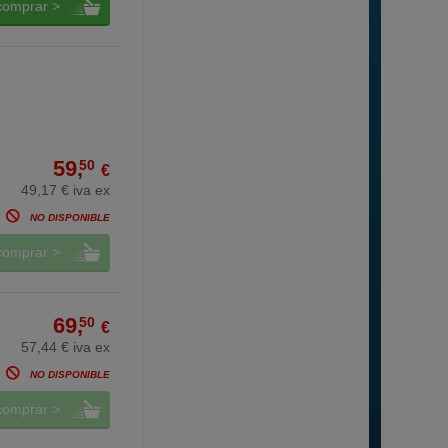
comprar >
59,
50
€
49,17 € iva ex
NO DISPONIBLE
comprar >
69,
50
€
57,44 € iva ex
NO DISPONIBLE
comprar >