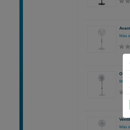
Avant
Más i
Orbeg
Más i
Venti
Más i