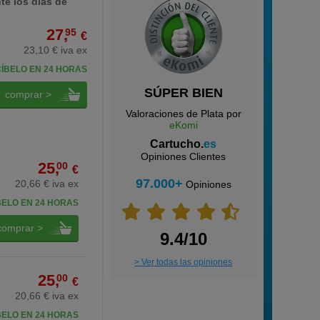
te los días de
27,
95
€
23,10 € iva ex
ÍBELO EN 24 HORAS
SÚPER BIEN
comprar >
Valoraciones de Plata por
eKomi
Cartucho.
es
Opiniones Clientes
25,
00
€
97.000+
20,66 € iva ex
Opiniones
BELO EN 24 HORAS
comprar >
9.4/10
> Ver todas las opiniones
25,
00
€
20,66 € iva ex
BELO EN 24 HORAS