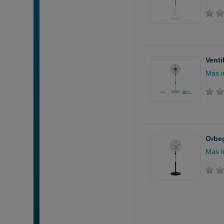
Venti
Más i
Orbeg
Más i