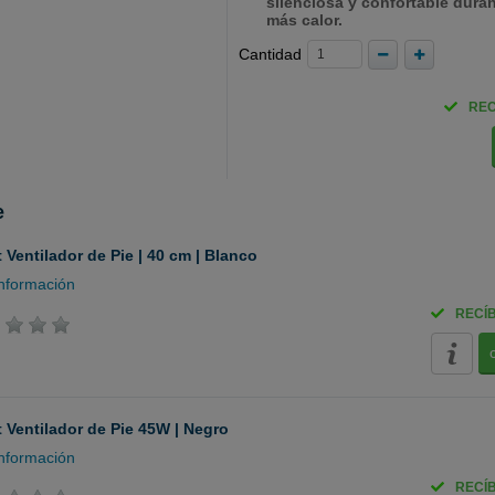
silenciosa y confortable duran
más calor.
Cantidad
REC
e
 Ventilador de Pie | 40 cm | Blanco
nformación
RECÍ
 Ventilador de Pie 45W | Negro
nformación
RECÍ