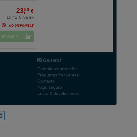
23,
50
€
19,42 € iva ex
NO DISPONIBLE
comprar >
General
Cambiar contraseña
Preguntas frecuentes
Contacto
Pago seguro
Envío & devoluciones