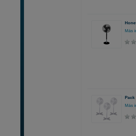
Honey
Más i
Pack 
Más i