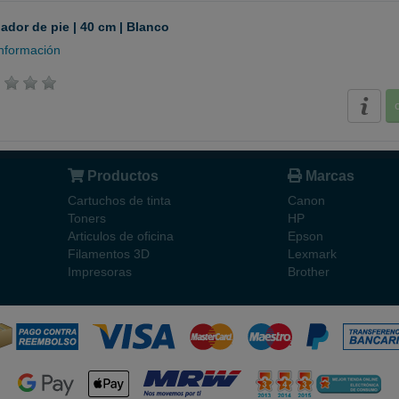
lador de pie | 40 cm | Blanco
nformación
Productos
Marcas
Cartuchos de tinta
Canon
Toners
HP
Articulos de oficina
Epson
Filamentos 3D
Lexmark
Impresoras
Brother