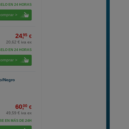
BELO EN 24 HORAS
comprar >
24,
95
€
20,62 € iva ex
BELO EN 24 HORAS
comprar >
co/Negro
60,
00
€
49,59 € iva ex
BE EN MÁS DE 24H