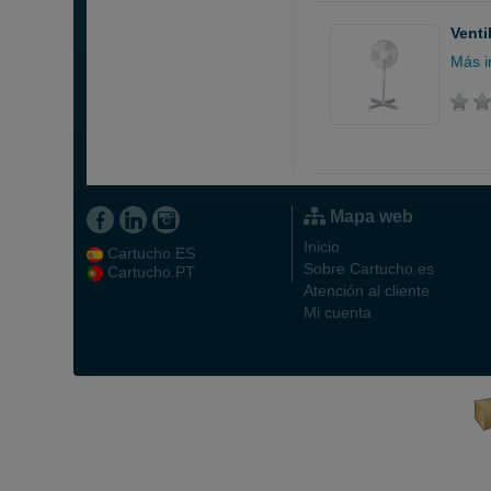
Venti
Más i
Mapa web
Inicio
Cartucho.ES
Sobre Cartucho.es
Cartucho.PT
Atención al cliente
Mi cuenta