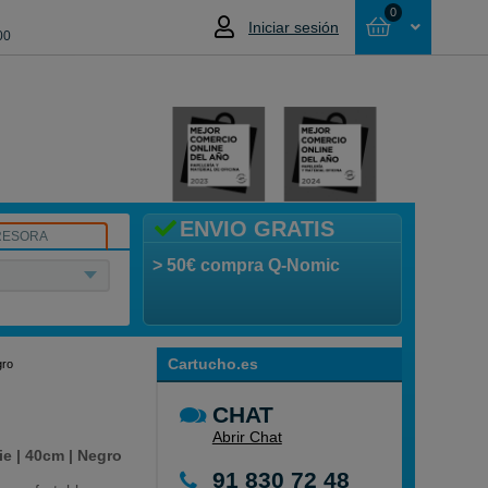
0
Iniciar sesión
00
Cesta
NO HAS SELECCIONADO NINGÚN
PRODUCTO
ENVIO GRATIS
RESORA
> 50€ compra Q-Nomic
Cartucho.es
gro
CHAT
Abrir Chat
e | 40cm | Negro
91 830 72 48