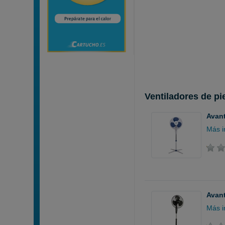
Ventiladores de pi
Avant
Más i
Avant
Más i