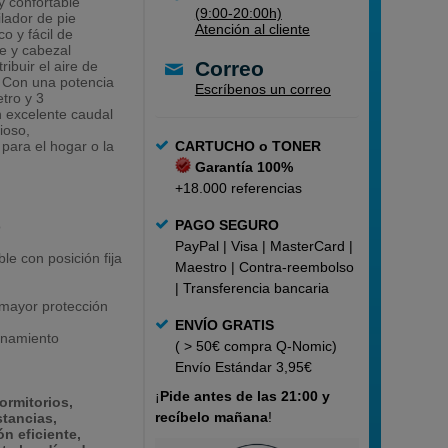
y confortable
(9:00-20:00h)
ilador de pie
Atención al cliente
o y fácil de
le y cabezal
Correo
ribuir el aire de
. Con una potencia
Escríbenos un correo
tro y 3
n excelente caudal
ioso,
 para el hogar o la
CARTUCHO o TONER
Garantía 100%
+18.000 referencias
PAGO SEGURO
o
PayPal | Visa | MasterCard |
le con posición fija
Maestro | Contra-reembolso
| Transferencia bancaria
 mayor protección
ENVÍO GRATIS
onamiento
( > 50€ compra Q-Nomic)
Envío Estándar 3,95€
¡
Pide
antes de las 21:00 y
ormitorios,
recíbelo mañana
!
stancias,
n eficiente,