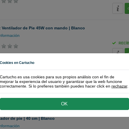
 Ventilador de Pie 45W con mando | Blanco
nformación
RECÍ
Cookies en Cartucho
ozo SF 1040 ventilador de pie | 40 cm | Blanco
Cartucho.es usa cookies para sus propios análisis con el fin de
nformación
mejorar la experiencia del usuario y garantizar que la web funcione
correctamente. Si lo prefieres también puedes hacer click en
rechazar
.
RECÍ
OK
lador de pie | 40 cm | Blanco
nformación