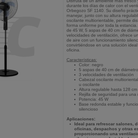
Disfruta de un ambiente más fresco 
durante los días de calor con el vent
Orbegozo SF 1140. Su diseño práctic
manejar, junto con su altura regulab
oscilante multiorientable, permite dist
forma uniforme por toda la estancia
de 45 W, 5 aspas de 40 cm de diáme
velocidades de ventilación, ofrece u
de aire con un funcionamiento silenc
convirtiéndose en una solución ideal
oficina.
Características:
Color: negro
5 aspas de 40 cm de diámetr
3 velocidades de ventilación
Cabezal oscilante multiorientab
u oscilante
Altura regulable hasta 128 cm
Rejilla de seguridad para una
Potencia: 45 W
Base redonda estable y funci
silencioso
Aplicaciones:
Ideal para refrescar salones, d
oficinas, despachos y otras e
proporcionando una ventilació