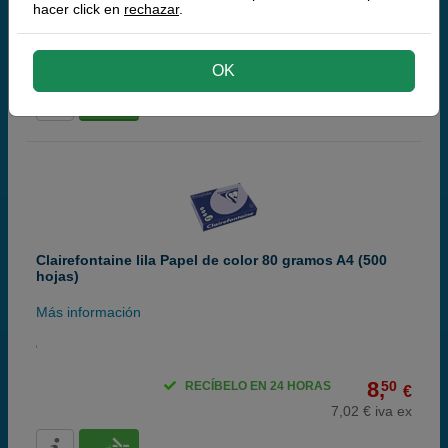
hacer click en
rechazar
.
8,
50
RECÍBELO EN 24 HORAS
€
7,02 € iva ex
OK
Clairefontaine lila Papel de color 80 gramos A4 (500
hojas)
Más información
8,
50
RECÍBELO EN 24 HORAS
€
7,02 € iva ex