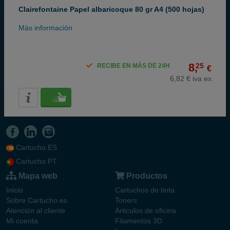
Clairefontaine Papel albaricoque 80 gr A4 (500 hojas)
Más información
8,
25
RECIBE EN MÁS DE 24H
€
6,82 € iva ex
Cartucho.ES
Cartucho.PT
Mapa web
Productos
Inicio
Cartuchos de tinta
Sobre Cartucho.es
Toners
Atención al cliente
Articulos de oficina
Mi cuenta
Filamentos 3D