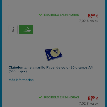
8,
50
RECÍBELO EN 24 HORAS
€
7,02 € iva ex
Clairefontaine amarillo Papel de color 80 gramos A4
(500 hojas)
Más información
8,
50
RECÍBELO EN 24 HORAS
€
7,02 € iva ex