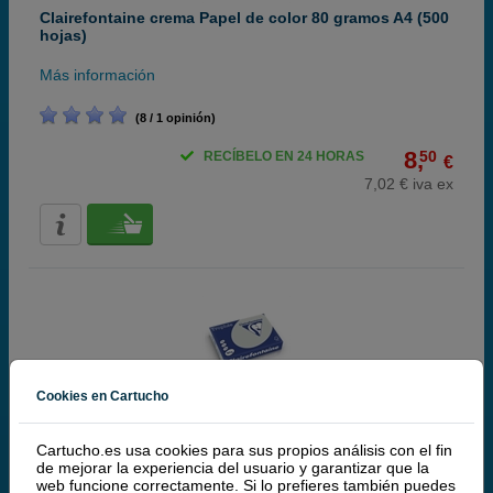
Clairefontaine crema Papel de color 80 gramos A4 (500
hojas)
Más información
(8 / 1 opinión)
8,
50
RECÍBELO EN 24 HORAS
€
7,02 € iva ex
Cookies en Cartucho
Clairefontaine gris claro Papel de color 80 gramos A4
(500 hojas)
Cartucho.es usa cookies para sus propios análisis con el fin
Más información
de mejorar la experiencia del usuario y garantizar que la
web funcione correctamente. Si lo prefieres también puedes