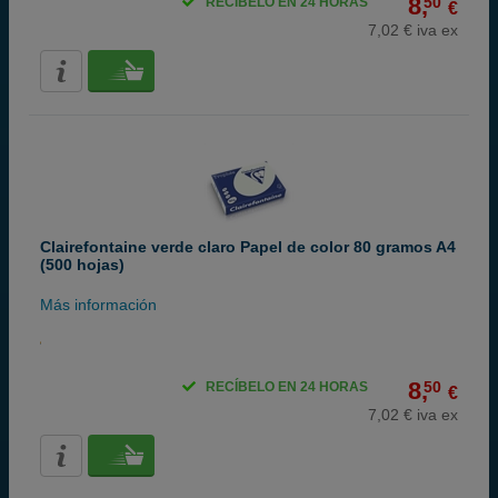
8,
50
RECÍBELO EN 24 HORAS
€
7,02 € iva ex
Clairefontaine verde claro Papel de color 80 gramos A4
(500 hojas)
Más información
8,
50
RECÍBELO EN 24 HORAS
€
7,02 € iva ex