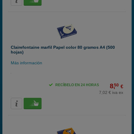
Clairefontaine marfil Papel color 80 gramos A4 (500
hojas)
Más información
8,
50
RECÍBELO EN 24 HORAS
€
7,02 € iva ex