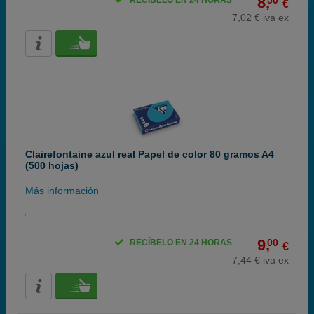
8,
50
RECÍBELO EN 24 HORAS
€
7,02 € iva ex
Clairefontaine azul real Papel de color 80 gramos A4
(500 hojas)
Más información
9,
00
RECÍBELO EN 24 HORAS
€
7,44 € iva ex