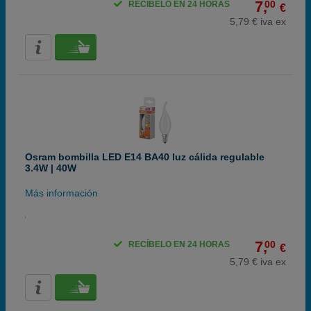
7,
00
RECÍBELO EN 24 HORAS
€
5,79 € iva ex
Osram bombilla LED E14 BA40 luz cálida regulable
3.4W | 40W
Más información
7,
00
RECÍBELO EN 24 HORAS
€
5,79 € iva ex