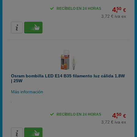
4,
50
RECÍBELO EN 24 HORAS
€
3,72 € iva ex
Osram bombilla LED E14 B35 filamento luz cálida 1.8W
| 25W
Más información
4,
50
RECÍBELO EN 24 HORAS
€
3,72 € iva ex