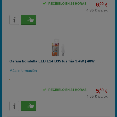
6,
00
RECÍBELO EN 24 HORAS
€
4,96 € iva ex
Osram bombilla LED E14 B35 luz fría 3.4W | 40W
Más información
5,
50
RECÍBELO EN 24 HORAS
€
4,55 € iva ex