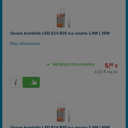
Osram bombilla LED E14 B35 luz neutra 1.8W | 25W
Más información
5,
00
RECÍBELO EN 24 HORAS
€
4,13 € iva ex
Osram bombilla LED E14 B35 luz neutra 3.4W | 40W