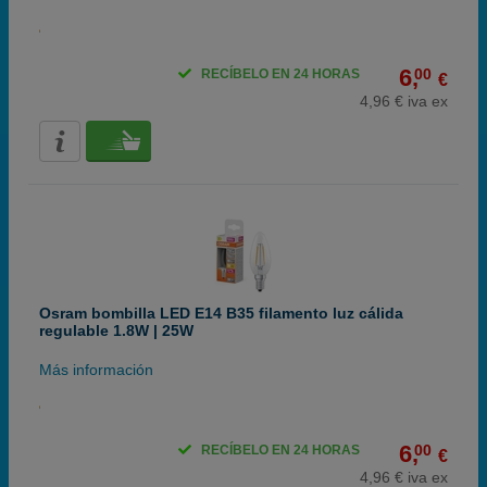
6,
00
RECÍBELO EN 24 HORAS
€
4,96 € iva ex
Osram bombilla LED E14 B35 filamento luz cálida
regulable 1.8W | 25W
Más información
6,
00
RECÍBELO EN 24 HORAS
€
4,96 € iva ex