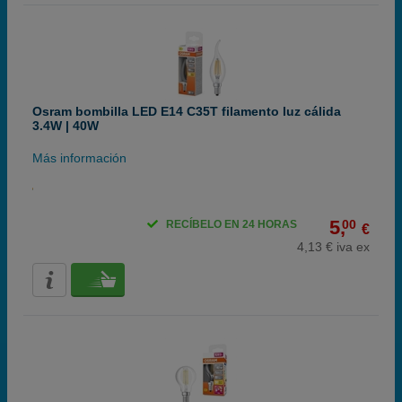
Osram bombilla LED E14 C35T filamento luz cálida
3.4W | 40W
Más información
5,
00
RECÍBELO EN 24 HORAS
€
4,13 € iva ex