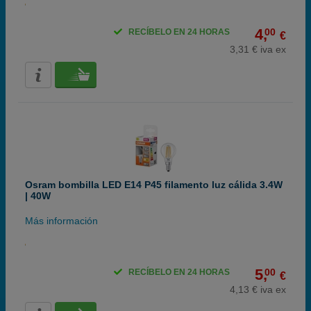
4,
00
RECÍBELO EN 24 HORAS
€
3,31 € iva ex
Osram bombilla LED E14 P45 filamento luz cálida 3.4W
| 40W
Más información
5,
00
RECÍBELO EN 24 HORAS
€
4,13 € iva ex