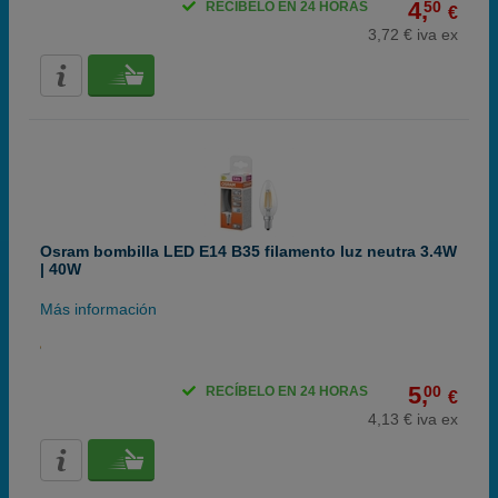
4,
50
RECÍBELO EN 24 HORAS
€
3,72 € iva ex
Osram bombilla LED E14 B35 filamento luz neutra 3.4W
| 40W
Más información
5,
00
RECÍBELO EN 24 HORAS
€
4,13 € iva ex