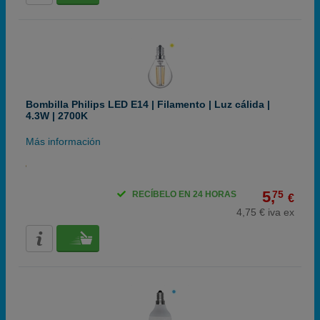
Bombilla Philips LED E14 | Filamento | Luz cálida |
4.3W | 2700K
Más información
5,
75
RECÍBELO EN 24 HORAS
€
4,75 € iva ex