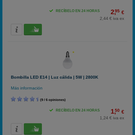
2,
95
RECÍBELO EN 24 HORAS
€
2,44 € iva ex
Bombilla LED E14 | Luz cálida | 5W | 2800K
Más información
(9 / 6 opiniones)
1,
50
RECÍBELO EN 24 HORAS
€
1,24 € iva ex