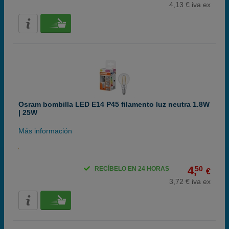
4,13 € iva ex
Osram bombilla LED E14 P45 filamento luz neutra 1.8W
| 25W
Más información
4,
50
RECÍBELO EN 24 HORAS
€
3,72 € iva ex