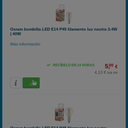
Osram bombilla LED E14 P45 filamento luz neutra 3.4W
| 40W
Más información
5,
00
RECÍBELO EN 24 HORAS
€
4,13 € iva ex