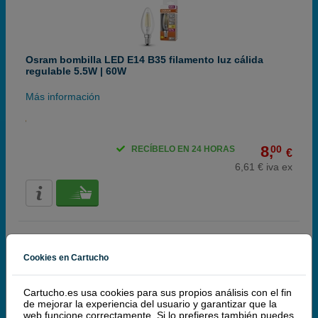
Osram bombilla LED E14 B35 filamento luz cálida
regulable 5.5W | 60W
Más información
8,
00
RECÍBELO EN 24 HORAS
€
6,61 € iva ex
Cookies en Cartucho
Cartucho.es usa cookies para sus propios análisis con el fin
de mejorar la experiencia del usuario y garantizar que la
Osram bombilla LED E14 B35 filamento luz fría 3.4W |
web funcione correctamente. Si lo prefieres también puedes
40W