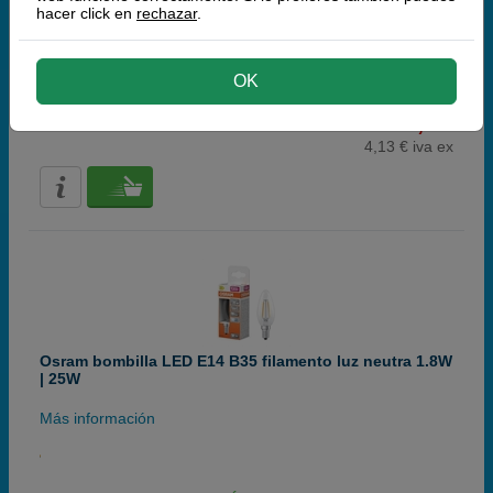
hacer click en
rechazar
.
Más información
OK
5,
00
RECÍBELO EN 24 HORAS
€
4,13 € iva ex
Osram bombilla LED E14 B35 filamento luz neutra 1.8W
| 25W
Más información