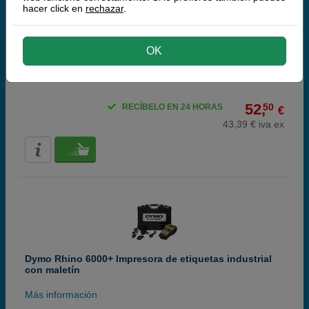
hacer click en
rechazar
.
Dymo Pack ahorro: LabelManager 160 + 3 cintas
(QWERTY)
OK
Más información
52,
50
RECÍBELO EN 24 HORAS
€
43,39 € iva ex
Dymo Rhino 6000+ Impresora de etiquetas industrial
con maletín
Más información