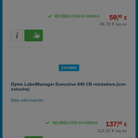
59,
00
RECÍBELO EN 24 HORAS
€
48,76 € iva ex
Dymo LabelManager Executive 640 CB rotuladora (con
estuche)
Más información
137,
00
RECÍBELO EN 24 HORAS
€
113,22 € iva ex