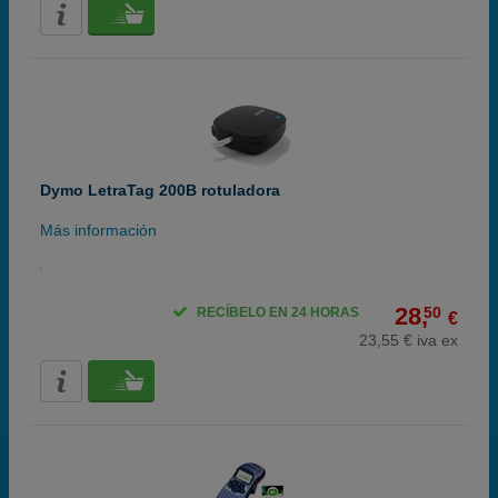
Dymo LetraTag 200B rotuladora
Más información
28,
50
RECÍBELO EN 24 HORAS
€
23,55 € iva ex