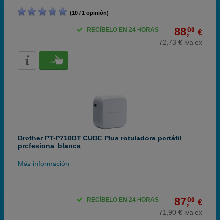
(10 / 1 opinión)
88,
00
RECÍBELO EN 24 HORAS
€
72,73 € iva ex
Brother PT-P710BT CUBE Plus rotuladora portátil
profesional blanca
Más información
87,
00
RECÍBELO EN 24 HORAS
€
71,90 € iva ex