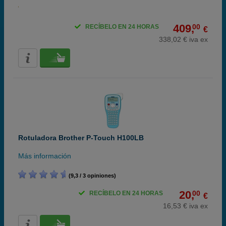
409,
00
RECÍBELO EN 24 HORAS
€
338,02 € iva ex
Rotuladora Brother P-Touch H100LB
Más información
(9,3 / 3 opiniones)
20,
00
RECÍBELO EN 24 HORAS
€
16,53 € iva ex