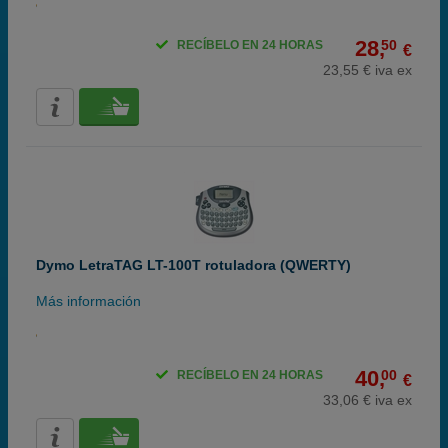
28,
50
RECÍBELO EN 24 HORAS
€
23,55 € iva ex
Dymo LetraTAG LT-100T rotuladora (QWERTY)
Más información
40,
00
RECÍBELO EN 24 HORAS
€
33,06 € iva ex