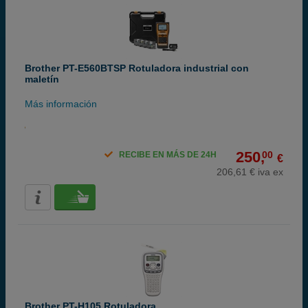
Brother PT-E560BTSP Rotuladora industrial con
maletín
Más información
250,
00
RECIBE EN MÁS DE 24H
€
206,61 € iva ex
Brother PT-H105 Rotuladora