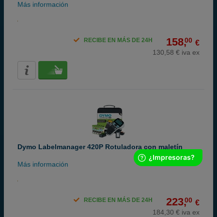
Más información
158,
00
RECIBE EN MÁS DE 24H
€
130,58 € iva ex
Dymo Labelmanager 420P Rotuladora con maletín
Más información
223,
00
RECIBE EN MÁS DE 24H
€
184,30 € iva ex