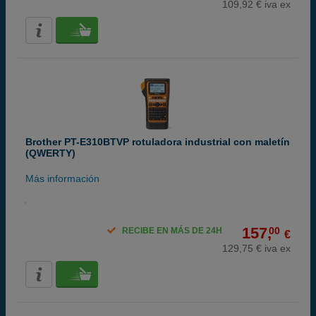
109,92 € iva ex
Brother PT-E310BTVP rotuladora industrial con maletín
(QWERTY)
Más información
157,
00
RECIBE EN MÁS DE 24H
€
129,75 € iva ex