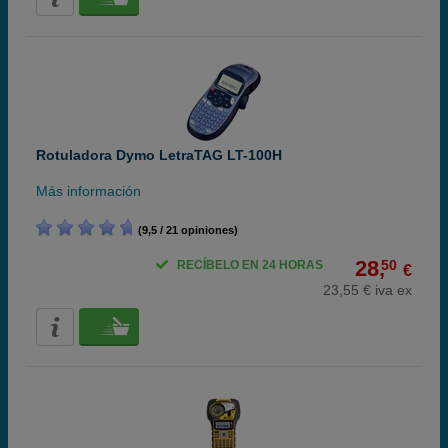
Rotuladora Dymo LetraTAG LT-100H
Más información
(9,5 / 21 opiniones)
28,
50
RECÍBELO EN 24 HORAS
€
23,55 € iva ex