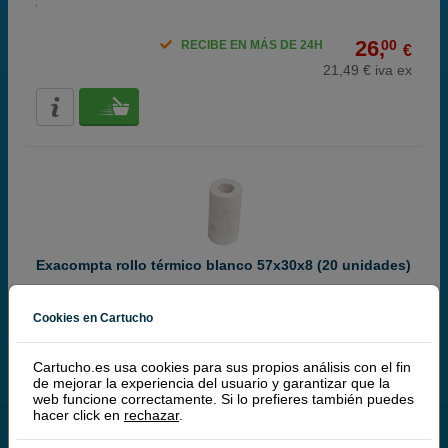
26,
00
RECIBE EN MÁS DE 24H
€
21,49 € iva ex
Exacompta rollo térmico blanco 57x30x8 (20 unidades)
Más información
Cookies en Cartucho
Cartucho.es usa cookies para sus propios análisis con el fin
26,
50
RECIBE EN MÁS DE 24H
€
de mejorar la experiencia del usuario y garantizar que la
web funcione correctamente. Si lo prefieres también puedes
21,90 € iva ex
hacer click en
rechazar
.