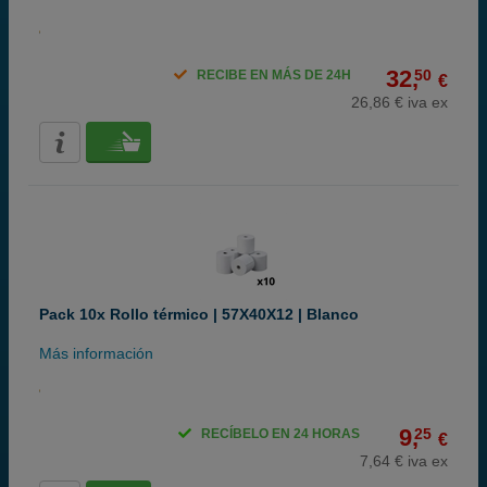
32,
50
RECIBE EN MÁS DE 24H
€
26,86 € iva ex
Pack 10x Rollo térmico | 57X40X12 | Blanco
Más información
9,
25
RECÍBELO EN 24 HORAS
€
7,64 € iva ex