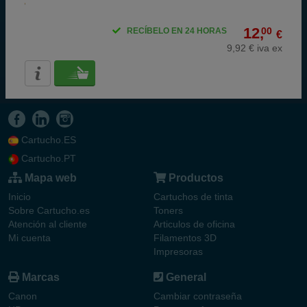
12,
00
RECÍBELO EN 24 HORAS
€
9,92 € iva ex
Cartucho.ES
Cartucho.PT
Mapa web
Productos
Inicio
Cartuchos de tinta
Sobre Cartucho.es
Toners
Atención al cliente
Articulos de oficina
Mi cuenta
Filamentos 3D
Impresoras
Marcas
General
Canon
Cambiar contraseña