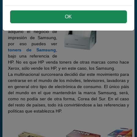
En la actualidad, todo el
negocio de impresoras
de Samsung
, es
OK
propiedad de HP. Y es
que en 2017, HP
adquirió el negocio de
impresión de Samsung,
por eso puedes ver
toners de Samsung
,
bajo una referencia de
HP. No es que HP venda toners de otras marcas como hace
Xerox, sólo vende los HP, y en este caso, los Samsung.
La multinacional surcoreana decidió dar este movimiento para
centrarse en el mundo de los móviles, televisores, lavadoras y
en general otro tipo de electrónica de consumo. El único páis
del mundo en el que mantendrán la marca Samsung, será,
como no podía ser de otra forma, Corea del Sur. En el caso
del resto de países, todo irá convirtiéndose a las referencias y
políticas que establezca HP.