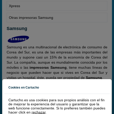
Xpress
Otras impresoras Samsung
Samsung
Samsung es una multinacional de electrónica de consumo de
Corea del Sur, es una de las empresas más importantes del
mundo y supone casi un 15% de la economía de Corea del
Sur. La compañía, aunque es mundialmente conocida por los
móviles o las
impresoras Samsung
, tiene muchas líneas de
negocio que pueden hacer que si vives en Corea del Sur y
visitas un hospital, éste, pueda ser propiedad de
Samsung
.
Cookies en Cartucho
Cartucho.es usa cookies para sus propios análisis con el fin
Samsung y HP
de mejorar la experiencia del usuario y garantizar que la
web funcione correctamente. Si lo prefieres también puedes
hacer click en
rechazar
.