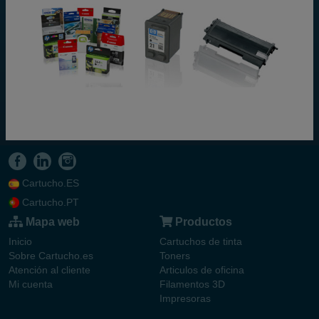
Cartucho.ES
Cartucho.PT
Mapa web
Productos
Inicio
Cartuchos de tinta
Sobre Cartucho.es
Toners
Atención al cliente
Articulos de oficina
Mi cuenta
Filamentos 3D
Impresoras