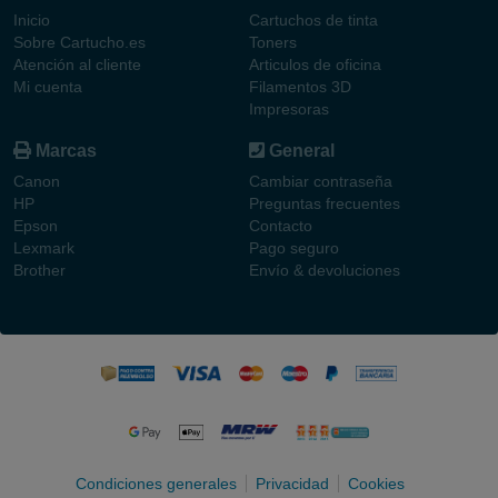
Inicio
Cartuchos de tinta
Sobre Cartucho.es
Toners
Atención al cliente
Articulos de oficina
Mi cuenta
Filamentos 3D
Impresoras
Marcas
General
Canon
Cambiar contraseña
HP
Preguntas frecuentes
Epson
Contacto
Lexmark
Pago seguro
Brother
Envío & devoluciones
Condiciones generales
Privacidad
Cookies