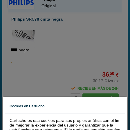
Original
Philips SRC78 cinta negra
negro
36,
50
€
30,17 € iva ex
RECIBE EN MÁS DE 24H
comprar >
Cookies en Cartucho
Philips SRC79 Cinta de color
Cartucho.es usa cookies para sus propios análisis con el fin
de mejorar la experiencia del usuario y garantizar que la
web funcione correctamente. Si lo prefieres también puedes