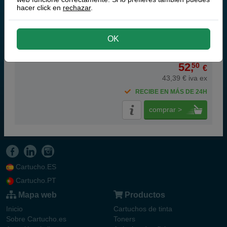
hacer click en
rechazar
.
color
OK
52,
50
€
43,39 € iva ex
RECIBE EN MÁS DE 24H
comprar >
Cartucho.ES
Cartucho.PT
Mapa web
Productos
Inicio
Cartuchos de tinta
Sobre Cartucho.es
Toners