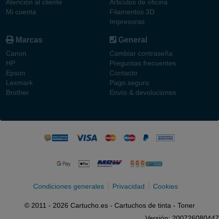
Atención al cliente
Articulos de oficina
Mi cuenta
Filamentos 3D
Impresoras
Marcas
General
Canon
Cambiar contraseña
HP
Preguntas frecuentes
Epson
Contacto
Lexmark
Pago seguro
Brother
Envío & devoluciones
Condiciones generales
Privacidad
Cookies
© 2011 - 2026 Cartucho.es - Cartuchos de tinta - Toner
Versión: 200726080447