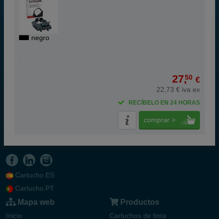
negro
27,
50
€
22,73 € iva ex
RECÍBELO EN 24 HORAS
comprar >
Cartucho.ES
Cartucho.PT
Mapa web
Productos
Inicio
Cartuchos de tinta