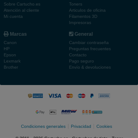
Sobre Cartucho.es
Toners
Atención al cliente
Articulos de oficina
Mi cuenta
Filamentos 3D
Impresoras
Marcas
General
Canon
Cambiar contraseña
HP
Preguntas frecuentes
Epson
Contacto
Lexmark
Pago seguro
Brother
Envío & devoluciones
Condiciones generales
Privacidad
Cookies