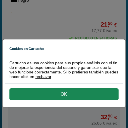
negro
21,
50
€
17,77 € iva ex
RECÍBELO EN 24 HORAS
comprar >
Cookies en Cartucho
Lexmark 11A3550 cinta nylon entintada negra
Cartucho.es usa cookies para sus propios análisis con el fin
de mejorar la experiencia del usuario y garantizar que la
web funcione correctamente. Si lo prefieres también puedes
hacer click en
rechazar
.
negro
OK
32,
50
€
26,86 € iva ex