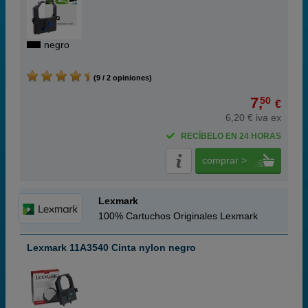
negro
(9 / 2 opiniones)
7,
50
€
6,20 € iva ex
RECÍBELO EN 24 HORAS
comprar >
Lexmark
100% Cartuchos Originales Lexmark
Lexmark 11A3540 Cinta nylon negro