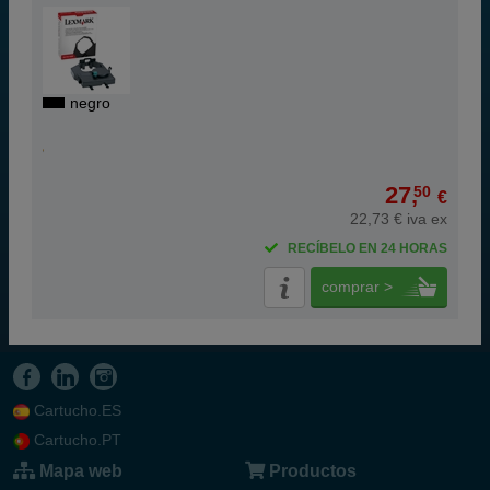
negro
27,
50
€
22,73 € iva ex
RECÍBELO EN 24 HORAS
comprar >
Cartucho.ES
Cartucho.PT
Mapa web
Productos