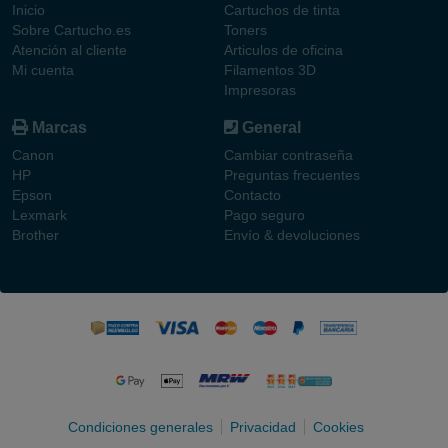
Inicio
Cartuchos de tinta
Sobre Cartucho.es
Toners
Atención al cliente
Articulos de oficina
Mi cuenta
Filamentos 3D
Impresoras
Marcas
General
Canon
Cambiar contraseña
HP
Preguntas frecuentes
Epson
Contacto
Lexmark
Pago seguro
Brother
Envío & devoluciones
Condiciones generales
Privacidad
Cookies