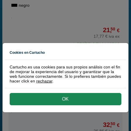
negro
21,
50
€
17,77 € iva ex
RECÍBELO EN 24 HORAS
Cookies en Cartucho
comprar >
Cartucho.es usa cookies para sus propios análisis con el fin
Lexmark 11A3550 cinta nylon entintada negra
de mejorar la experiencia del usuario y garantizar que la
web funcione correctamente. Si lo prefieres también puedes
hacer click en
rechazar
.
OK
negro
32,
50
€