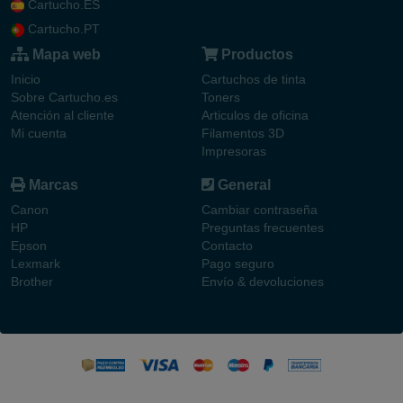
Cartucho.ES
Cartucho.PT
Mapa web
Productos
Inicio
Cartuchos de tinta
Sobre Cartucho.es
Toners
Atención al cliente
Articulos de oficina
Mi cuenta
Filamentos 3D
Impresoras
Marcas
General
Canon
Cambiar contraseña
HP
Preguntas frecuentes
Epson
Contacto
Lexmark
Pago seguro
Brother
Envío & devoluciones