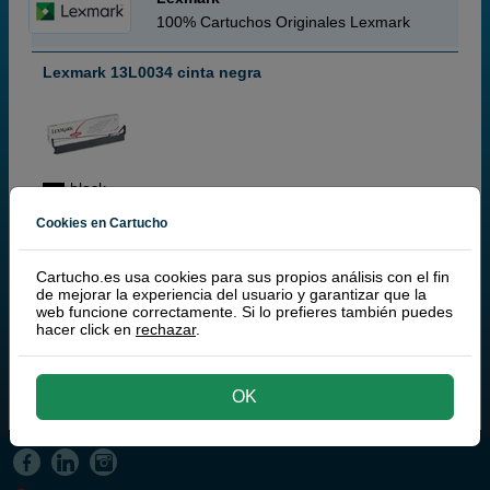
100% Cartuchos Originales Lexmark
Lexmark 13L0034 cinta negra
black
Cookies en Cartucho
53,
Cartucho.es usa cookies para sus propios análisis con el fin
50
€
de mejorar la experiencia del usuario y garantizar que la
44,21 € iva ex
web funcione correctamente. Si lo prefieres también puedes
hacer click en
rechazar
.
PRODUCTO DESCATALOGADO
comprar >
OK