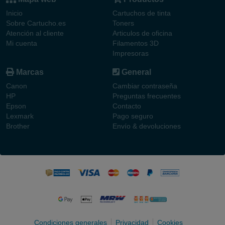
Inicio
Cartuchos de tinta
Sobre Cartucho.es
Toners
Atención al cliente
Articulos de oficina
Mi cuenta
Filamentos 3D
Impresoras
Marcas
General
Canon
Cambiar contraseña
HP
Preguntas frecuentes
Epson
Contacto
Lexmark
Pago seguro
Brother
Envío & devoluciones
Condiciones generales
Privacidad
Cookies