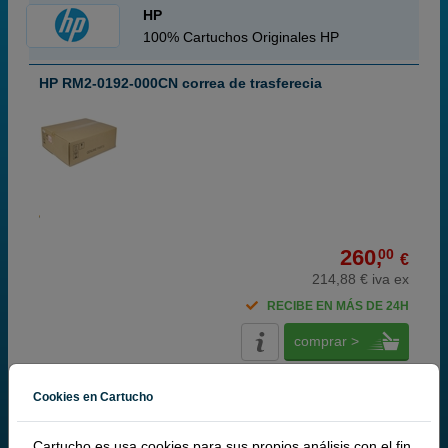
HP
100% Cartuchos Originales HP
HP RM2-0192-000CN correa de trasferecia
260,
00
€
214,88 € iva ex
RECIBE EN MÁS DE 24H
comprar >
Cookies en Cartucho
HP
100% Cartuchos Originales HP
Cartucho.es usa cookies para sus propios análisis con el fin