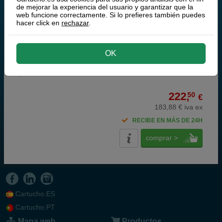
de mejorar la experiencia del usuario y garantizar que la
HP RM1-4852-000CN Correa de transferencia
web funcione correctamente. Si lo prefieres también puedes
hacer click en
rechazar
.
OK
222,
50
€
183,88 € iva ex
RECIBE EN MÁS DE 24H
comprar >
Cartucho.ES
Cartucho.PT
Mapa web
Productos