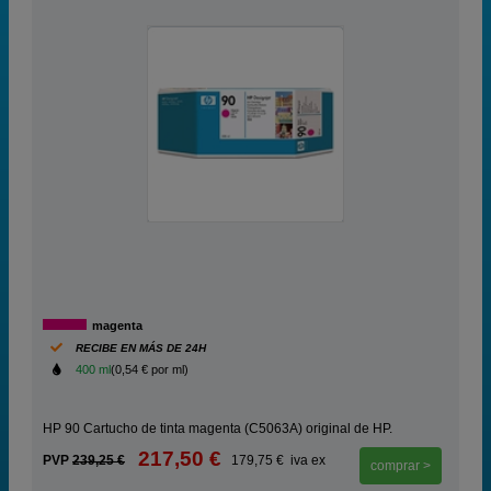
magenta
RECIBE EN MÁS DE 24H
400 ml
(0,54 € por ml)
HP 90 Cartucho de tinta magenta (C5063A) original de HP.
217,50 €
PVP
239,25 €
179,75 € iva ex
comprar >