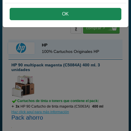
647,
50
€
535,12 € iva ex
OK
RECIBE EN MÁS DE 24H
comprar >
HP
100% Cartuchos Originales HP
HP 90 multipack magenta (C5084A) 400 ml. 3
unidades
Cartuchos de tinta o toners que contiene el pack:
3x
HP 90 Cartucho de tinta magenta (C5063A)
400 ml
Haz click aquí para más información
Pack ahorro