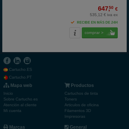
647,
50
€
535,12 € iva ex
RECIBE EN MÁS DE 24H
comprar >
Cartucho.ES
Cartucho.PT
Mapa web
Productos
Inicio
Cartuchos de tinta
Sobre Cartucho.es
Toners
Atención al cliente
Articulos de oficina
Mi cuenta
Filamentos 3D
Impresoras
Marcas
General