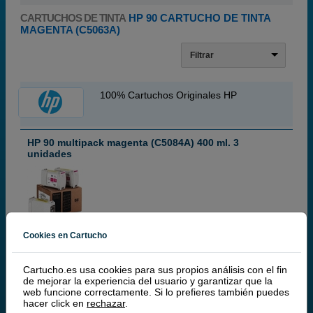
CARTUCHOS DE TINTA
HP 90 CARTUCHO DE TINTA
MAGENTA (C5063A)
Filtrar
100% Cartuchos Originales HP
HP 90 multipack magenta (C5084A) 400 ml. 3
unidades
Cartuchos de tinta o toners que contiene el pack:
Cookies en Cartucho
3x
HP 90 Cartucho de tinta magenta (C5063A)
400 ml
Haz click aquí para más información
Pack ahorro
Cartucho.es usa cookies para sus propios análisis con el fin
de mejorar la experiencia del usuario y garantizar que la
web funcione correctamente. Si lo prefieres también puedes
hacer click en
rechazar
.