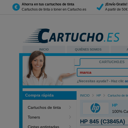
Ahorra en tus cartuchos de tinta
¡Envío Gratis!
Cartuchos de tinta o toner en Cartucho.es
A partir de 50
INICIO
QUIÉNES SOMOS
CARTUCHO.ES
marca
¿Necesitas ayuda? - Haz clic
a
Compra rápida
INICIO
HP
Cartucho de ti
HP
Cartuchos de tinta
100% Ca
Toners
HP 845 (C3845A)
Cintas entintadas