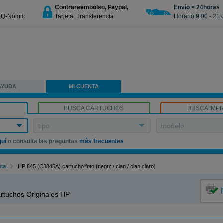
Contrareembolso, Paypal,
Envío < 24horas
€ Q-Nomic
Tarjeta, Transferencia
Horario 9:00 - 21:
AYUDA
MI CUENTA
BUSCA CARTUCHOS
BUSCA IMP
tipo
modelo
quí
o consulta las preguntas
más frecuentes
nta
HP 845 (C3845A) cartucho foto (negro / cian / cian claro)
rtuchos Originales HP