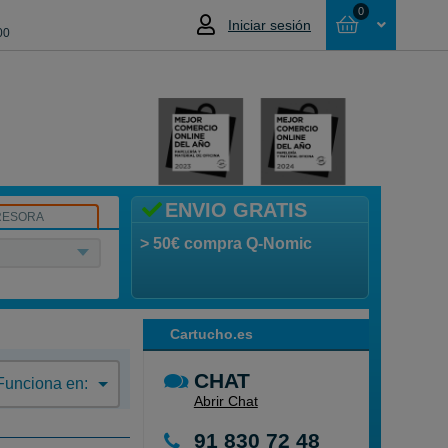
0
Iniciar sesión
00
Cesta
NO HAS SELECCIONADO NINGÚN
PRODUCTO
ENVIO GRATIS
RESORA
> 50€ compra Q-Nomic
Cartucho.es
CHAT
Funciona en:
Abrir Chat
91 830 72 48