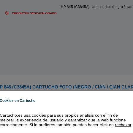
HP 845 (C3845A) cartucho foto (negro / cian /
PRODUCTO DESCATALOGADO
P 845 (C3845A) CARTUCHO FOTO (NEGRO / CIAN / CIAN CLA
Cookies en Cartucho
Cartucho.es usa cookies para sus propios análisis con el fin de
mejorar la experiencia del usuario y garantizar que la web funcione
correctamente. Si lo prefieres también puedes hacer click en
rechazar
.