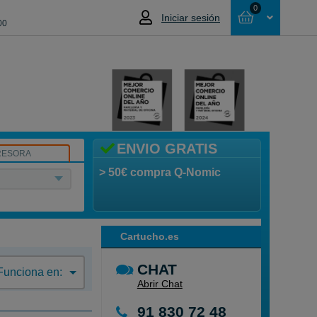
0
Iniciar sesión
00
Cesta
NO HAS SELECCIONADO NINGÚN
PRODUCTO
ENVIO GRATIS
RESORA
> 50€ compra Q-Nomic
Cartucho.es
CHAT
Funciona en:
Abrir Chat
91 830 72 48