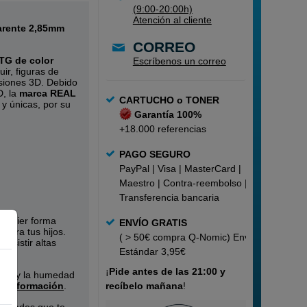
(9:00-20:00h)
Atención al cliente
arente 2,85mm
CORREO
TG de color
Escríbenos un correo
ir, figuras de
esiones 3D. Debido
D, la
marca REAL
CARTUCHO o TONER
y únicas, por su
Garantía 100%
+18.000 referencias
PAGO SEGURO
PayPal | Visa | MasterCard |
Maestro | Contra-reembolso |
Transferencia bancaria
alquier forma
ENVÍO GRATIS
 para tus hijos.
( > 50€ compra Q-Nomic) Envío
resistir altas
Estándar 3,95€
¡
Pide
antes de las 21:00 y
olar y la humedad
s información
.
recíbelo mañana
!