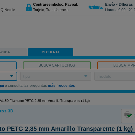
Contrareembolso, Paypal,
Envío < 24horas
€ Q-Nomic
Tarjeta, Transferencia
Horario 9:00 - 21:
AYUDA
MI CUENTA
BUSCA CARTUCHOS
BUSCA IMP
tipo
modelo
quí
o consulta las preguntas
más frecuentes
AL 3D Filamento PETG 2,85 mm Amarillo Transparente (1 kg)
tos 3D
o PETG 2,85 mm Amarillo Transparente (1 kg)