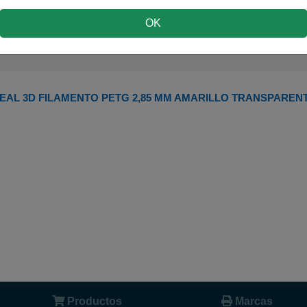
Deja volar la imaginación con las posi
dan los
Filamentos REAL
.
OK
29,50 €
PVP
32,45 €
24,38 € iva ex
EAL 3D FILAMENTO PETG 2,85 MM AMARILLO TRANSPARENTE
Productos
Marcas