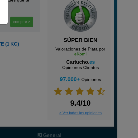
bilidades que te
comprar >
SÚPER BIEN
 (1 KG)
Valoraciones de Plata por
eKomi
Cartucho.
es
Opiniones Clientes
97.000+
Opiniones
9.4/10
> Ver todas las opiniones
General