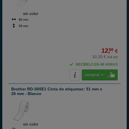
ABC
sin color
86 mm
58 mm
12,
50
€
10,33 € iva ex
RECÍBELO EN 48 HORAS
comprar >
Brother RD-S05E1 Cinta de etiquetas: 51 mm x
26 mm - Blanco
ABC
sin color