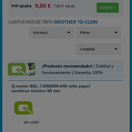
9,50 €
PVP
10,45 €
7,85 € iva ex
comprar >
CARTUCHOS DE TINTA
BROTHER TD-2120N
Anchura
Filtrar
Longitud
¡Producto recomendado!
| Calidad y
funcionamiento | Garantía 100%
Q-nomic BDL-7J000058-040 rollo papel
continuo térmico 58 mm
ABC
sin color