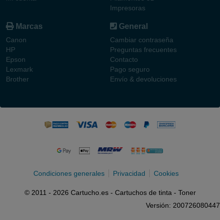
Impresoras
Marcas
General
Canon
Cambiar contraseña
HP
Preguntas frecuentes
Epson
Contacto
Lexmark
Pago seguro
Brother
Envío & devoluciones
Condiciones generales
Privacidad
Cookies
© 2011 - 2026 Cartucho.es - Cartuchos de tinta - Toner
Versión: 200726080447