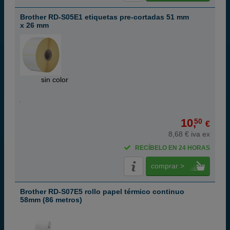
Brother RD-S05E1 etiquetas pre-cortadas 51 mm
x 26 mm
ABC
sin color
10,
50
€
8,68 € iva ex
RECÍBELO EN 24 HORAS
comprar >
Brother RD-S07E5 rollo papel térmico continuo
58mm (86 metros)