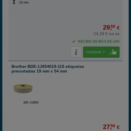
19 mm
29,
50
€
24,38 € iva ex
RECIBE EN MÁS DE 24H
comprar >
Brother BDE-1J054019-115 etiquetas
precortadas 19 mm x 54 mm
ABC
sin color
27,
50
€