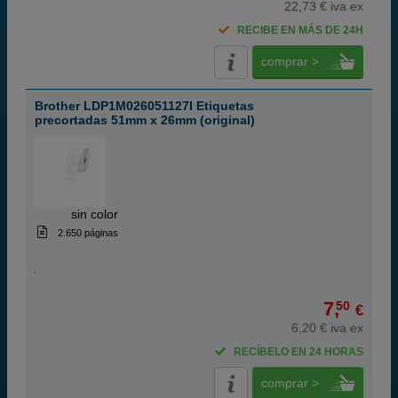
22,73 € iva ex
RECIBE EN MÁS DE 24H
comprar >
Brother LDP1M026051127I Etiquetas
precortadas 51mm x 26mm (original)
ABC
sin color
2.650 páginas
7,
50
€
6,20 € iva ex
RECÍBELO EN 24 HORAS
comprar >