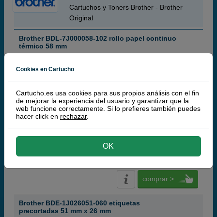
Cartuchos y Toners Brother - Brother
Original
Brother BDL-7J000058-102 rollo papel continuo
térmico 58 mm
Cookies en Cartucho
Cartucho.es usa cookies para sus propios análisis con el fin
ABC
sin color
de mejorar la experiencia del usuario y garantizar que la
web funcione correctamente. Si lo prefieres también puedes
hacer click en
rechazar
.
8,
50
€
OK
7,02 € iva ex
RECIBE EN MÁS DE 24H
comprar >
Brother BDE-1J026051-060 etiquetas
precortadas 51 mm x 26 mm