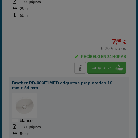
1.900 páginas
26 mm
51 mm
7,
50
€
6,20 € iva ex
RECÍBELO EN 24 HORAS
comprar >
Brother RD-003E1MED etiquetas prepintadas 19
mm x 54 mm
blanco
1.300 páginas
54 mm