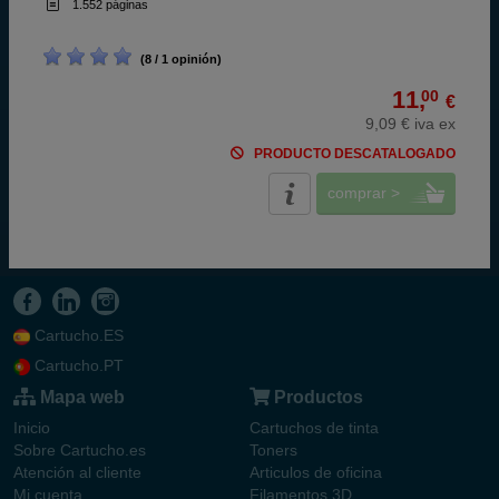
1.552 páginas
(8 / 1 opinión)
11,
00
€
9,09 € iva ex
PRODUCTO DESCATALOGADO
comprar >
Cartucho.ES
Cartucho.PT
Mapa web
Productos
Inicio
Cartuchos de tinta
Sobre Cartucho.es
Toners
Atención al cliente
Articulos de oficina
Mi cuenta
Filamentos 3D